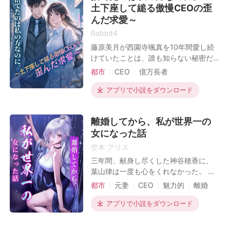
土下座して縋る傲慢CEOの歪
はすでに妊娠しており、義父母もグル
になって私を騙していたのだ。 この3年
んだ求愛～
間、私は佐藤家の体面を保つための無
Rabbit4
料の家政婦であり、私が心血を注いだ
藤原美月が西園寺颯真を10年間愛し続
事業の資産さえも、彼らに奪われよう
けていたことは、誰も知らない秘密だ
としていた。 信じてきた人生がすべて
った。 対して、西園寺颯真の心に忘れ
都市
CEO
億万長者
嘘だったと気づき、怒りと絶望で息が
られない女性がいることは、誰もが知
止まりそうになった。 その時、財界の
強気なヒロイン
妊娠
る事実であった。 3年前、実家である藤
アプリで小説をダウンロード
重鎮から私のスマートフォンに一本の
恋のライバル
原家の財政危機を救うため、美月は利
電話が
益との交換条件として西園寺家へと嫁
離婚してから、私が世界一の
いだ。 しかし、名ばかりの妻として過
女になった話
ごした3年間は、彼女の颯真に対する愛
情を完全にすり減らしてしまった。 そ
空木 アリス
してついに、彼の想い人が戻ってくる
三年間、献身し尽くした神谷穂香に、
という知らせを耳にした時、美月は離
葉山律は一度も心をくれなかった。 だ
婚を切り出す。 離婚後、美月はもう彼
から彼の“白月光”のため、潔く離婚届を
都市
元妻
CEO
魅力的
離婚
を歯牙にもかけない。 一方で、激しい
差し出した。 豪門たちは嘲笑う。「穂
後悔に苛まれたのは颯真の方だった。
正体を隠す
香、どうして、葉山社長と離婚した
アプリで小説をダウンロード
彼女の行く先々でその姿を追い求め、
の？」 穂香は笑って返す。「家業の数
彼
千億を継ぐから、彼じゃ釣り合わない