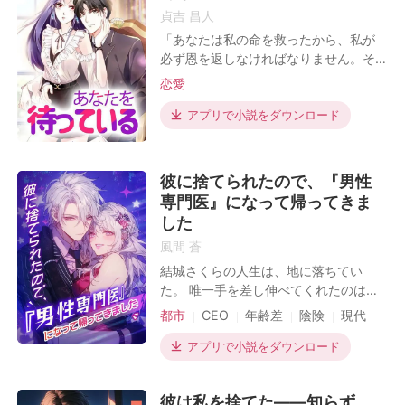
三年間、守ってきた夜を。夫のために、大切にし
貞吉 昌人
てきたものを。こんな形で、知らない男に奪われ
「あなたは私の命を救ったから、私が
るなんて。
必ず恩を返しなければなりません。そ
れはとても公平です」 「これはあなた
恋愛
顔すら知らない、名前も知らない相手に。
の恩返しの方法なの？ 俺の家で？俺の
ベッドで？」 「まぁいい、俺のそばに
アプリで小説をダウンロード
……
来て、どうだった？」 アン家が想像で
きないほどの権利を持っていると言わ
翌朝。スマホの振動で、晚香は目を覚ました。病
れた。手遅れたまで、カーラ・ジはそ
院からの着信だった。
彼に捨てられたので、『男性
れがただ甘い夢のふりをしていた悪夢
専門医』になって帰ってきま
『唐澤さん！すぐ帝都病院へ！お母様が――！』
だとは知らなかった。
した
背後から、低い声が落ちた。「……旦那からの
風間 蒼
『お目覚めコール』か？」昨夜の男、まだベッド
結城さくらの人生は、地に落ちてい
にいた。
た。 唯一手を差し伸べてくれたのは、
年の離れた義理の弟・朝倉蓮。 でも
都市
CEO
年齢差
陰険
現代
その嘲りを無視して、晚香は散らばった服を掻き
——彼は他の女性と結婚しようとして
集める。「昨夜のことは、忘れてください」小さ
いた。 国外へ送り出された彼女は、す
アプリで小説をダウンロード
くそう言い残し、俯いたまま身を翻した。
べてを忘れる代わりに“ある専門”を学
ぶ。 数年後、男性不妊・ED治療のカリ
昨夜の過ちは、報復。そう言い聞かせるしかなか
彼は私を捨てた——知らず
スマ医師として帰国。 診察室で再会し