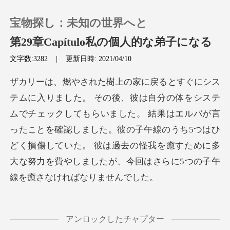
宝物探し：未知の世界へと
第29章Capítulo私の個人的な弟子になる
文字数:3282
|
更新日時: 2021/04/10
0
チャージ
クしてもらいました。 結果はエルバが言
ったことを確認しました。彼の子午線のうち5つはひ
閲覧履歴
どく損傷していた。
ログアウトします
検索
の方法は何ですか？」
アンロックしたチャプター