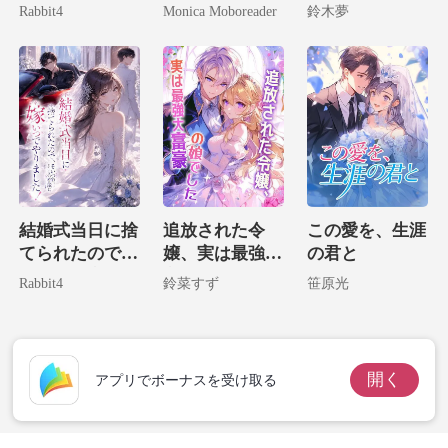
て、私は大富豪
全部盛りの私が
の子供を拾って
Rabbit4
Monica Moboreader
鈴木夢
の腕に堕ちる。
財界の神に捕獲
しまいました！
されました。
結婚式当日に捨
追放された令
この愛を、生涯
てられたので、
嬢、実は最強大
の君と
そいつの宿敵に
富豪の娘でした
Rabbit4
鈴菜すず
笹原光
嫁いでやりまし
た！
開く
アプリでボーナスを受け取る