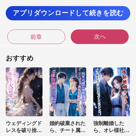
アプリダウンロードして続きを読む
とはできません。
アンを見つけることをお勧めします。 彼女は素晴ら
次へ
しい医療技術
前章
おすすめ
ビングデッドの墓に
ウェディングド
婚約破棄された
強制離婚した
レスを破り捨
ら、チート属性
ら、オレ様社長