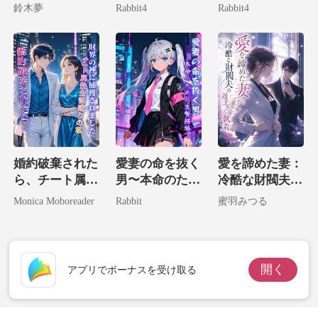
の子供を拾って
で、世界最強の
たお宝は生まれ
鈴木夢
Rabbit4
Rabbit4
しまいました！
パパを召喚しま
変わった。
した。
婚約破棄された
愛妻の命を抜く
愛を諦めた妻：
ら、チート属性
男〜本命のため
冷酷な財閥夫の
全部盛りの私が
の生贄結婚〜
遅すぎる執着
Monica Moboreader
Rabbit
蜜羽みつる
財界の神に捕獲
されました。
開く
アプリでボーナスを受け取る