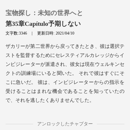
宝物探し：未知の世界へと
第35章Capítulo予期しない
文字数:3346
|
更新日時: 2021/04/10
0
チャージ
ターが派遣され、彼女は現在ウェルキンセ
クトの訓練場にいると聞いた。 それで彼はすぐにそ
閲覧履歴
こに急いだ。 彼は、
ログアウトします
検索
。 しかし、ザカリーは取り残された
アンロックしたチャプター