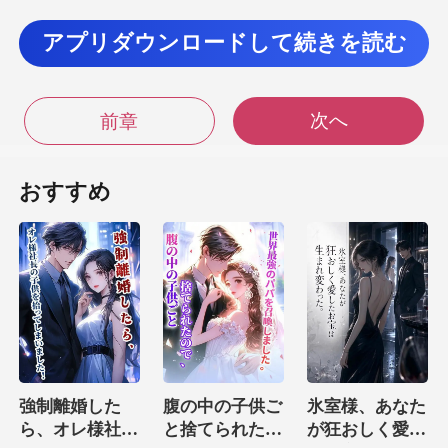
くありませんでした。 また、
アプリダウンロードして続きを読む
リー
次へ
を見ました。 彼は少しカジュアルに見えたが、
前章
おすすめ
名前は
強制離婚した
腹の中の子供ご
氷室様、あなた
ら、オレ様社長
と捨てられたの
が狂おしく愛し