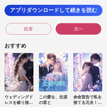
ーは言った、彼らの間の厄介な沈黙を破るために
アプリダウンロードして続きを読む
次へ
前章
ような深
さに沈んだのですか？」 エルバは
おすすめ
ーは一瞬凍りつい
ウェディングド
この愛を、生涯
余命宣告で私を
レスを破り捨
の君と
捨てる元夫！？