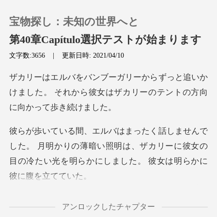
宝物探し：未知の世界へと
第40章Capítulo選択テストが始まります
文字数:3656
|
更新日時: 2021/04/10
0
と追いか
けました。 それから彼女はザカリ
チャージ
閲覧履歴
月明かりの薄暗い照明は、ザカリーに彼女の
ログアウトします
目の冷たい光
検索
アンロックしたチャプター
ることができます」とザカリ