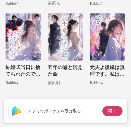
て、私は大富豪
実は病気なのは
Rabbit4
笹原光
Rabbit4
の腕に堕ちる。
お前だ！
結婚式当日に捨
五年の嘘と消え
元夫よ復縁は無
てられたので、
た命
理です。私は国
そいつの宿敵に
家一の大富豪令
Rabbit4
藤原明
Rabbit4
嫁いでやりまし
嬢だ！
た！
開く
アプリでボーナスを受け取る