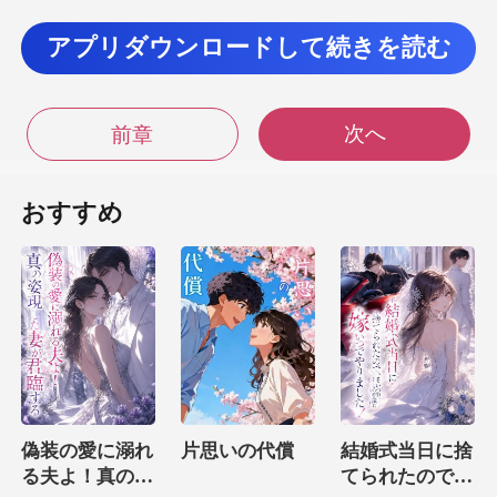
きっと何か特別な遺伝子を持っているに違いない」
と、ロッキーは魅了されてしまった。 残念ながら、
アプリダウンロードして続きを読む
彼はこのビーストを元の世界
次へ
前章
おすすめ
偽装の愛に溺れ
片思いの代償
結婚式当日に捨
る夫よ！真の姿
てられたので、