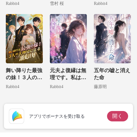
現した妻が君臨
そいつの宿敵に
Rabbit4
雪村 桜
Rabbit4
する
嫁いでやりまし
た！
舞い降りた最強
元夫よ復縁は無
五年の嘘と消え
の妹！３人の大
理です。私は国
た命
物兄による溺愛
家一の大富豪令
Rabbit4
Rabbit4
藤原明
計画
嬢だ！
開く
アプリでボーナスを受け取る