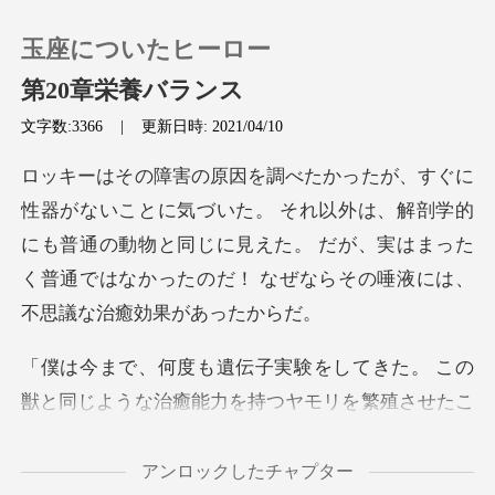
玉座についたヒーロー
第20章栄養バランス
文字数:3366
|
更新日時: 2021/04/10
0
それ以外は、解剖学的
チャージ
にも普通の動物と同じに見えた。 だが、実はまった
く普
閲覧履歴
ログアウトします
検索
この獣の唾液は人間の傷をも癒せる。
アンロックしたチャプター