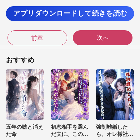
アプリダウンロードして続きを読む
んでいたこれらのロイヤルスピリットマニピュレー
次へ
ターは、まだ彼に獣を貸していません。 その上、ミ
前章
アは
おすすめ
法
五年の嘘と消え
初恋相手を選ん
強制離婚した
た命
だ夫に、この双
ら、オレ様社長