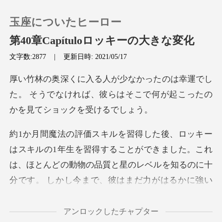
玉座についたヒーロー
第40章Capítuloロッキーの大きな変化
文字数:2877
|
更新日時: 2021/05/17
0
運でし
た。 そうでなければ、彼らはそこで何
チャージ
閲覧履歴
できました。これ
ログアウトします
は、ほとんどの動物の品質と星のレベルを知るのに十
分です。 しかし
検索
アンロックしたチャプター