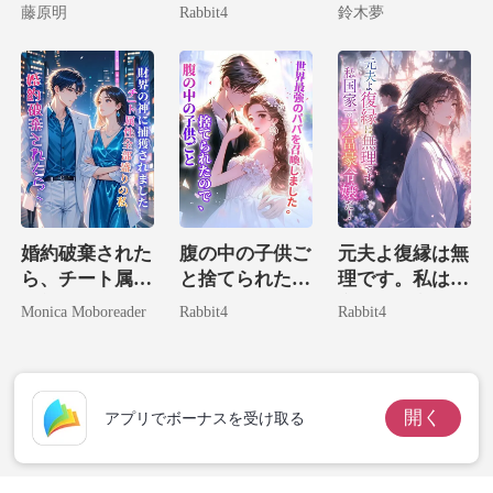
子の存在は絶対
の子供を拾って
藤原明
Rabbit4
鈴木夢
に教えません
しまいました！
婚約破棄された
腹の中の子供ご
元夫よ復縁は無
ら、チート属性
と捨てられたの
理です。私は国
全部盛りの私が
で、世界最強の
家一の大富豪令
Monica Moboreader
Rabbit4
Rabbit4
財界の神に捕獲
パパを召喚しま
嬢だ！
されました。
した。
開く
アプリでボーナスを受け取る