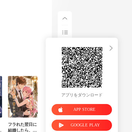
、私は彼の所在
 そうして
アプリをダウンロード
APP STORE
：
フラれた翌日に
GOOGLE PLAY
の
結婚したら、億