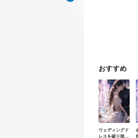
を調査する必要
然
おすすめ
ウェディングド
レスを破り捨