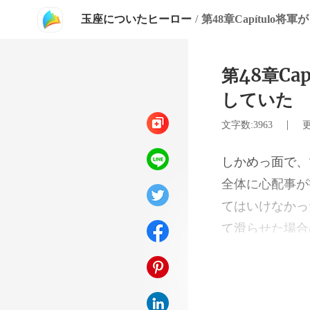
玉座についたヒーロー
/
第48章C
していた
|
文字数:3963
更
てはいけなかっ