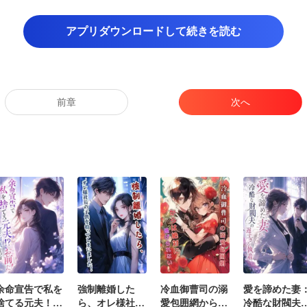
ないだろう。 始めるために
があります。 彼を見つけるまで休むことはできません。
アプリダウンロードして続きを読む
前章
次へ
余命宣告で私を
強制離婚した
冷血御曹司の溺
愛を諦めた妻
捨てる元夫！？
ら、オレ様社長
愛包囲網からは
冷酷な財閥夫