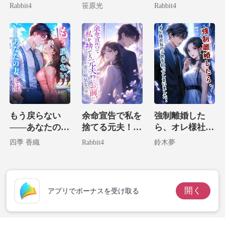
子の存在は絶対
たお宝は生まれ
Rabbit4
笹原光
Rabbit4
に教えません
変わった。
もう戻らない
余命宣告で私を
強制離婚した
――あなたの妻
捨てる元夫！？
ら、オレ様社長
には
実は病気なのは
の子供を拾って
四季 香織
Rabbit4
鈴木夢
お前だ！
しまいました！
開く
アプリでボーナスを受け取る