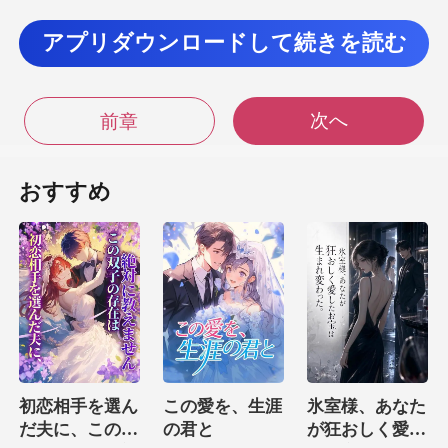
アプリダウンロードして続きを読む
弟子の一部として、ダス
ティン
次へ
前章
すべきレベルでの
おすすめ
彼の低い武器はダスティンに対してチャンスがなかっ
たので、彼は彼の
に、リ
初恋相手を選ん
この愛を、生涯
氷室様、あなた
だ夫に、この双
の君と
が狂おしく愛し