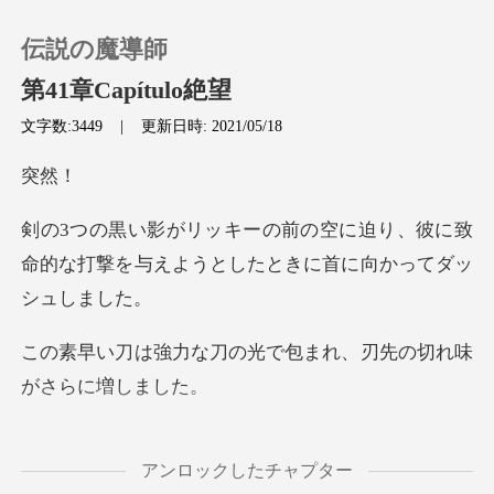
伝説の魔導師
第41章Capítulo絶望
文字数:3449
|
更新日時: 2021/05/18
0
然
チャージ
迫り、彼に致
命的な打撃を与えようとし
閲覧履歴
の光で包まれ、刃先の切
ログアウトします
検索
たこの強力
アンロックしたチャプター
なストライキは、スキンリファ