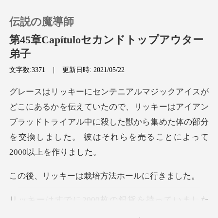
伝説の魔導師
第45章Capítuloセカンドトップアウター
弟子
文字数:3371
|
更新日時: 2021/05/22
0
チャージ
ので、リッキーはアイアン
ブラッドトライアル中に殺した獣から集めた体の部分
閲覧履歴
ログアウトします
ーは栽培方法ホ
検索
レベルの高度な段階の栽培方法を交換す