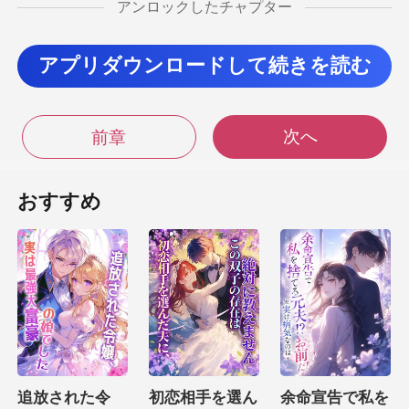
アンロックしたチャプター
る予定はありませんでした
アプリダウンロードして続きを読む
って
集まる主要な場所の1つでした。 リッキー
次へ
前章
たり軽蔑したりする
おすすめ
痕跡はありま
追放された令
初恋相手を選ん
余命宣告で私を