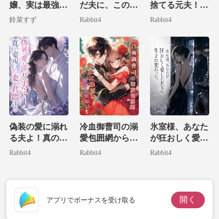
嬢、実は最強大
だ夫に、この双
捨てる元夫！？
富豪の娘でした
子の存在は絶対
実は病気なのは
鈴菜すず
Rabbit4
Rabbit4
に教えません
お前だ！
偽装の愛に溺れ
冷血御曹司の溺
氷室様、あなた
る夫よ！真の姿
愛包囲網からは
が狂おしく愛し
現した妻が君臨
絶対に逃げられ
たお宝は生まれ
Rabbit4
Rabbit4
Rabbit4
する
ない。
変わった。
開く
アプリでボーナスを受け取る