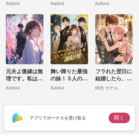
子の存在は絶対
実は病気なのは
で、世界最強の
Rabbit4
Rabbit4
Rabbit4
に教えません
お前だ！
パパを召喚しま
した。
元夫よ復縁は無
舞い降りた最強
フラれた翌日に
理です。私は国
の妹！３人の大
結婚したら、億
家一の大富豪令
物兄による溺愛
万長者の妻にな
Rabbit4
Rabbit4
緋色 カケル
嬢だ！
計画
ってました
開く
アプリでボーナスを受け取る