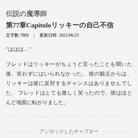
伝説の魔導師
第77章Capítuloリッキーの自己不信
文字数:7869
|
更新日時: 2021/06/23
0
はは
チャージ
った。 彼の観点からは、
閲覧履歴
リッキーは彼に反対するチャンスはありませんでし
ログアウトします
検索
アンロックしたチャプター
の力はまだ私のものと比較して何も