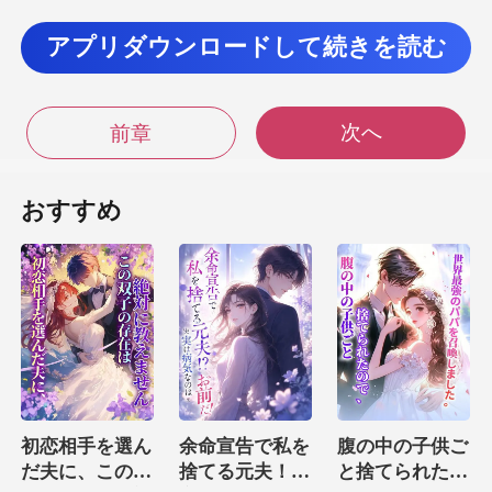
ありません。 私の目には、あなたは小さな小さな蟻
アプリダウンロードして続きを読む
よりも少しだけ優れています！ あな
次へ
前章
おすすめ
ので、顔が酸
っぱくなった。 彼女は、
初恋相手を選ん
余命宣告で私を
腹の中の子供ご
だ夫に、この双
捨てる元夫！？
と捨てられたの