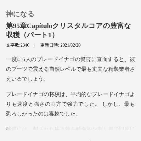
神になる
第95章Capítuloクリスタルコアの豊富な
収穫（パート1）
文字数:2346
|
更新日時: 2021/02/20
0
面すると、彼
チャージ
のブーツで震える自然レベ
閲覧履歴
イナゴよ
ログアウトします
りも速度と強さの両方で強力でした
検索
殺したサソリがいました。森には、粉が非常に有毒