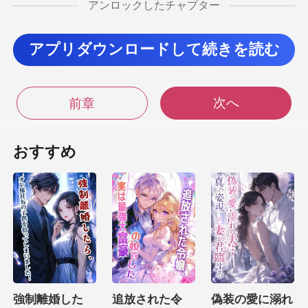
アンロックしたチャプター
で
アプリダウンロードして続きを読む
性があることを考えると、通
次へ
前章
常、これらの生き物を恐れることはありませんで
おすすめ
き物とは異なり、ブレード
強制離婚した
追放された令
偽装の愛に溺れ