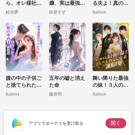
ら、オレ様社長
嬢、実は最強大
る夫よ！真の姿
の子供を拾って
富豪の娘でした
現した妻が君臨
鈴木夢
鈴菜すず
Rabbit4
しまいました！
する
腹の中の子供ご
五年の嘘と消え
舞い降りた最強
と捨てられたの
た命
の妹！３人の大
で、世界最強の
物兄による溺愛
Rabbit4
藤原明
Rabbit4
パパを召喚しま
計画
した。
開く
アプリでボーナスを受け取る