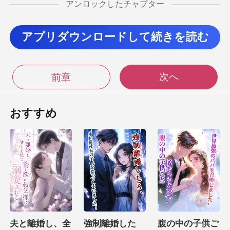
アンロックしたチャプター
娘の嫁入り道
アプリダウンロードして続きを読む
具にする』って公言してな
次へ
前章
い
おすすめ
ものなんてないんだよ】 食事の席で、五金設備業界
のトップ企業を率いる山田社長が、目を細めな
夫と離婚し、全
強制離婚した
腹の中の子供ご