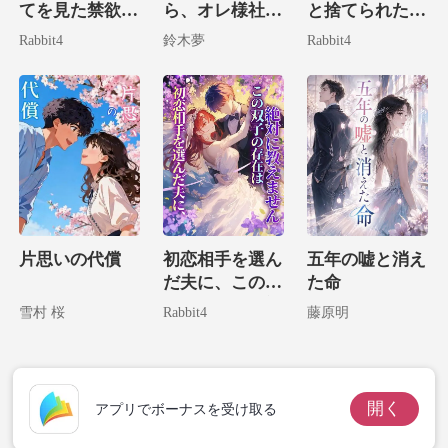
てを見た禁欲の
ら、オレ様社長
と捨てられたの
叔父様に溺愛さ
の子供を拾って
で、世界最強の
Rabbit4
鈴木夢
Rabbit4
れる！
しまいました！
パパを召喚しま
した。
片思いの代償
初恋相手を選ん
五年の嘘と消え
だ夫に、この双
た命
子の存在は絶対
雪村 桜
Rabbit4
藤原明
に教えません
開く
アプリでボーナスを受け取る