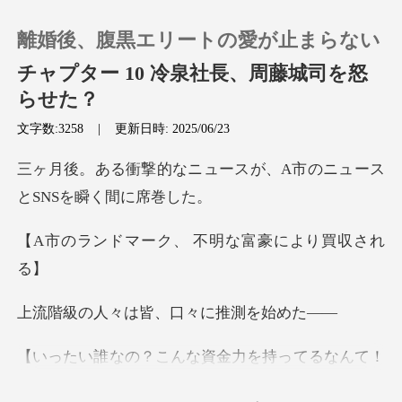
離婚後、腹黒エリートの愛が止まらない
チャプター 10 冷泉社長、周藤城司を怒
らせた？
文字数:3258
|
更新日時: 2025/06/23
0
ュースが、A市のニュース
チャージ
閲覧履歴
ーク、 不明な富
ログアウトします
は皆、口々に推
検索
ってるなんて！
あの『豪奢ビル』を