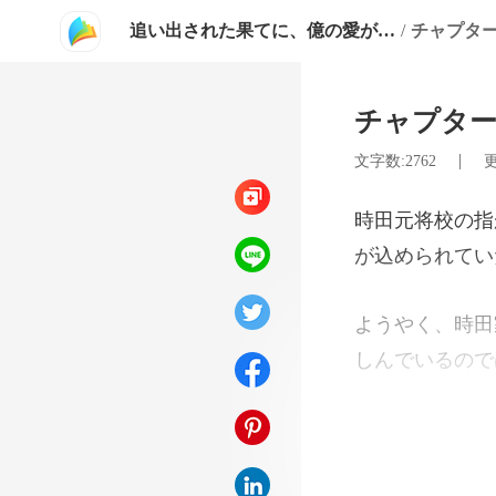
追い出された果てに、億の愛が始まる
/
チャプター
チャプター
|
文字数:2762
更
が
しんでいるので