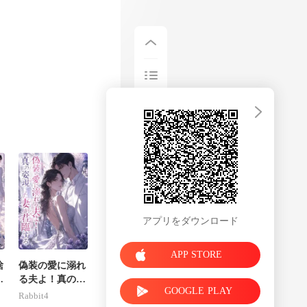
れたの
。
アプリをダウンロード
APP STORE
捨
偽装の愛に溺れ
、
る夫よ！真の姿
GOOGLE PLAY
に
現した妻が君臨
Rabbit4
し
する