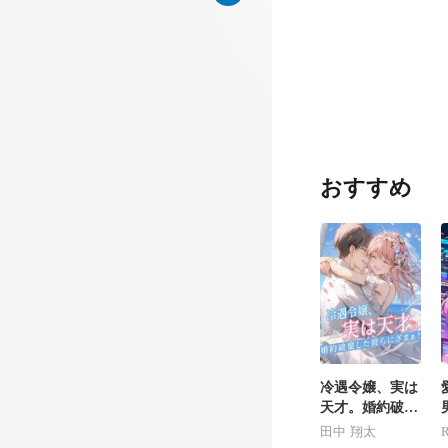
は、恩田寧寧の
おすすめ
冷遇令嬢、実は
天才。婚約破棄
した彼らにざま
田中 翔太
R
ぁ！