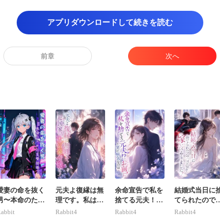
アプリダウンロードして続きを読む
印象的な瞳だけではなく、その卓越した医療技術だった
前章
次へ
愛妻の命を抜く
元夫よ復縁は無
余命宣告で私を
結婚式当日に
男〜本命のため
理です。私は国
捨てる元夫！？
てられたので
の生贄結婚〜
家一の大富豪令
実は病気なのは
そいつの宿敵
abbit
Rabbit4
Rabbit4
Rabbit4
嬢だ！
お前だ！
嫁いでやりま