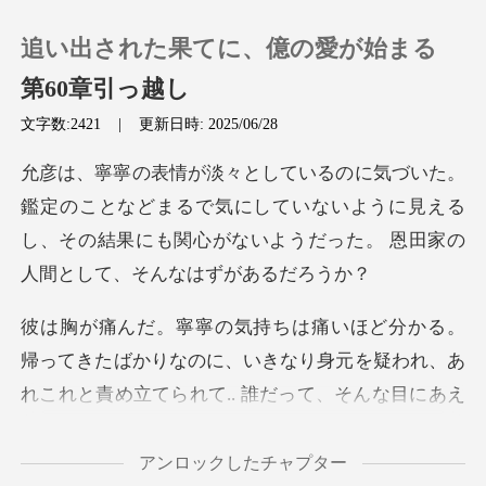
追い出された果てに、億の愛が始まる
第60章引っ越し
文字数:2421
|
更新日時: 2025/06/28
0
どまるで気にしていないように見える
チャージ
し、その結果にも関心がない
閲覧履歴
ログアウトします
ばかりなのに、いきなり身元を疑われ、あ
れこれと責め立てられ
検索
アンロックしたチャプター
ら、とっくにこの家から