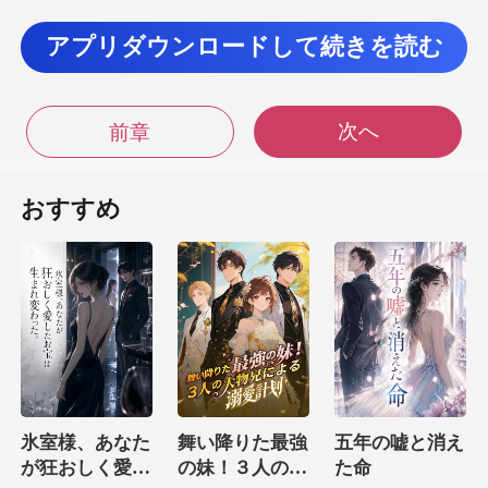
アプリダウンロードして続きを読む
だし、寧寧も
次へ
前章
妹だよ。 それも実の妹だよ。 なんで実の妹を疑うん
だよ？ DNAを照合し
おすすめ
氷室様、あなた
舞い降りた最強
五年の嘘と消え
が狂おしく愛し
の妹！３人の大
た命