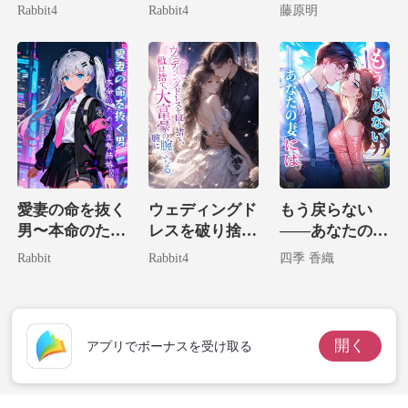
たお宝は生まれ
物兄による溺愛
Rabbit4
Rabbit4
藤原明
変わった。
計画
愛妻の命を抜く
ウェディングド
もう戻らない
男〜本命のため
レスを破り捨
――あなたの妻
の生贄結婚〜
て、私は大富豪
には
Rabbit
Rabbit4
四季 香織
の腕に堕ちる。
開く
アプリでボーナスを受け取る