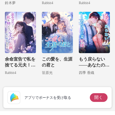
の子供を拾って
絶対に逃げられ
にすがりつく狂
鈴木夢
Rabbit4
Rabbit4
しまいました！
ない。
犬に変貌。
余命宣告で私を
この愛を、生涯
もう戻らない
捨てる元夫！？
の君と
――あなたの妻
実は病気なのは
には
Rabbit4
笹原光
四季 香織
お前だ！
開く
アプリでボーナスを受け取る