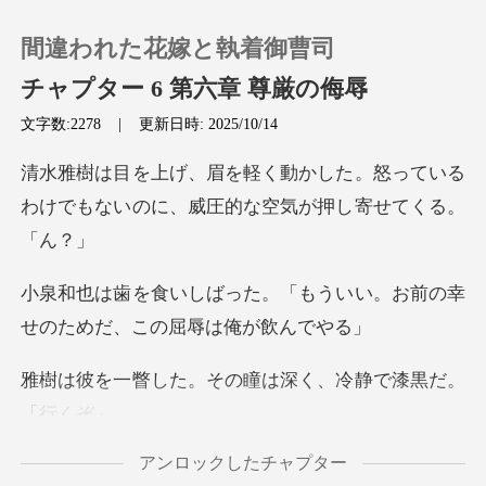
間違われた花嫁と執着御曹司
チャプター 6 第六章 尊厳の侮辱
文字数:2278
|
更新日時: 2025/10/14
0
た。怒っている
わけでもないのに、威
チャージ
閲覧履歴
「もういい。お前の幸
せのため
ログアウトします
。その瞳は深く、冷
検索
アンロックしたチャプター
のために何