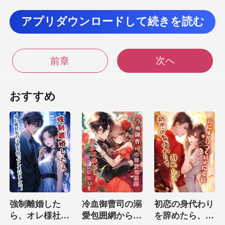
かすべきだと思い、引き返そう
アプリダウンロードして続きを読む
和也は
次へ
前章
と」彼女は和也
おすすめ
「あのさ、由佳。君のお母さんの心臓移植の件、
俺も頑張
と、彼女の心はぎ
強制離婚した
冷血御曹司の溺
初恋の身代わり
ら、オレ様社長
愛包囲網からは
を辞めたら、私