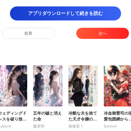
も認めてるんだ。口だけ立
アプリダウンロードして続きを読む
績まで盛るつもり? 試験のたびに
前章
次へ
トなんて、答案全部
に狙ってもなかな
に言い立てている
ウェディングド
五年の嘘と消え
冷酷な夫を捨て
冷血御曹司の
レスを破り捨
た命
た天才令嬢の華
愛包囲網から
て、私は大富豪
麗なる復讐
絶対に逃げら
abbit4
藤原明
南條菜々
Rabbit4
の腕に堕ちる。
ない。