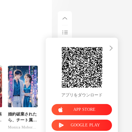
最
アプリをダウンロード
APP STORE
溺
婚約破棄された
は
ら、チート属性
GOOGLE PLAY
れ
全部盛りの私が
Monica Moboreader
財界の神に捕獲