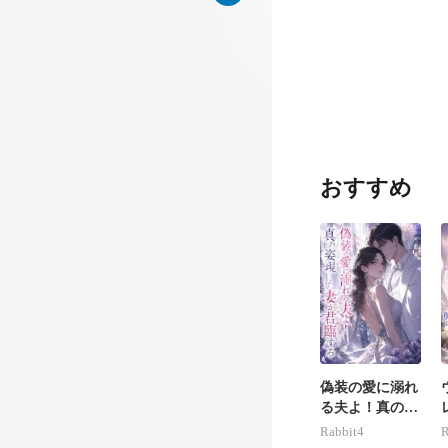
おすすめ
偽装の愛に溺れ
る夫よ！真の姿
現した妻が君臨
Rabbit4
R
する