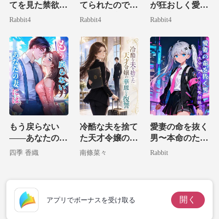
てを見た禁欲の
てられたので、
が狂おしく愛し
叔父様に溺愛さ
そいつの宿敵に
たお宝は生まれ
Rabbit4
Rabbit4
Rabbit4
れる！
嫁いでやりまし
変わった。
た！
もう戻らない
冷酷な夫を捨て
愛妻の命を抜く
――あなたの妻
た天才令嬢の華
男〜本命のため
には
麗なる復讐
の生贄結婚〜
四季 香織
南條菜々
Rabbit
開く
アプリでボーナスを受け取る