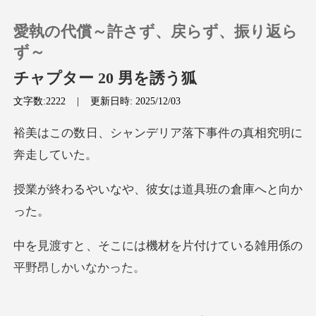
愛執の代償～許さず、戻らず、振り返ら
ず～
チャプター 20 男を誘う狐
文字数:2222
|
更新日時: 2025/12/03
0
ンデリア落下事件の真
チャージ
閲覧履歴
や、彼女は道具班の
ログアウトします
機材を片付けている雑用
検索
んにちは、平野さ