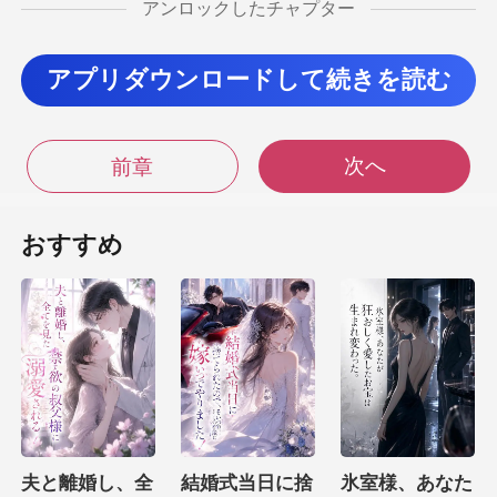
アンロックしたチャプター
ん。他の道具係
きらぼうに答え
アプリダウンロードして続きを読む
た。 「みんな出払っ
次へ
前章
まずは班長の連絡先を
おすすめ
教えていただけますか？
マホ出して
りがとうご
入れた裕美は、一度寮
夫と離婚し、全
結婚式当日に捨
氷室様、あなた