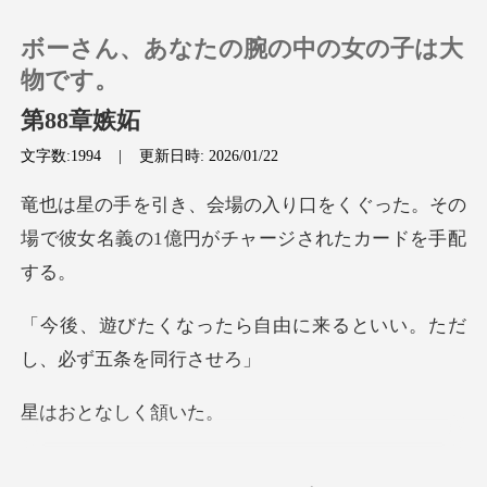
ボーさん、あなたの腕の中の女の子は大
物です。
第88章嫉妬
文字数:1994
|
更新日時: 2026/01/22
0
くぐった。その
チャージ
場で彼女名義の1億円
閲覧履歴
自由に来るといい。ただ
ログアウトします
し
となし
検索
を馬場の方へと