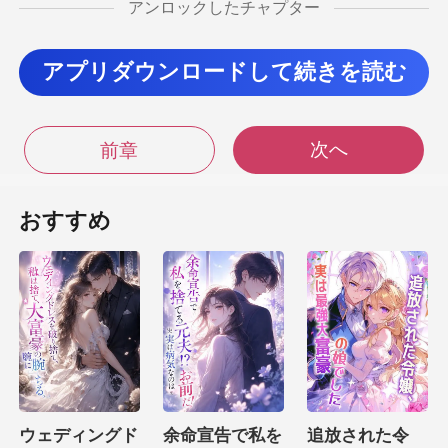
アンロックしたチャプター
促した。 「今日は人
アプリダウンロードして続きを読む
。馬を選べると聞いて、そ
次へ
前章
へと足を踏
おすすめ
れるような
不安に襲われた。彼女は思わず
足を止め、彼女が怖がって
いの
ウェディングド
余命宣告で私を
追放された令