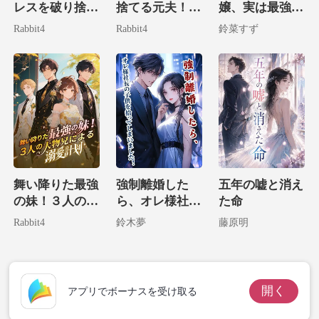
レスを破り捨
捨てる元夫！？
嬢、実は最強大
指で彼
て、私は大富豪
実は病気なのは
富豪の娘でした
Rabbit4
Rabbit4
鈴菜すず
の腕に堕ちる。
お前だ！
舞い降りた最強
強制離婚した
五年の嘘と消え
の妹！３人の大
ら、オレ様社長
た命
物兄による溺愛
の子供を拾って
Rabbit4
鈴木夢
藤原明
計画
しまいました！
開く
アプリでボーナスを受け取る