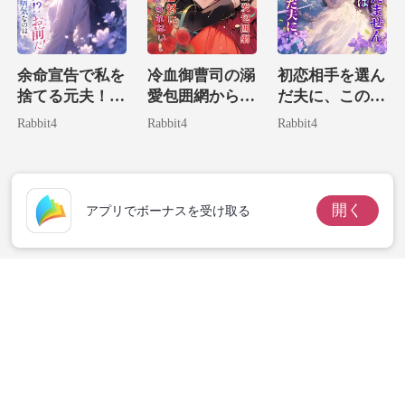
余命宣告で私を
冷血御曹司の溺
初恋相手を選ん
捨てる元夫！？
愛包囲網からは
だ夫に、この双
実は病気なのは
絶対に逃げられ
子の存在は絶対
Rabbit4
Rabbit4
Rabbit4
お前だ！
ない。
に教えません
開く
アプリでボーナスを受け取る