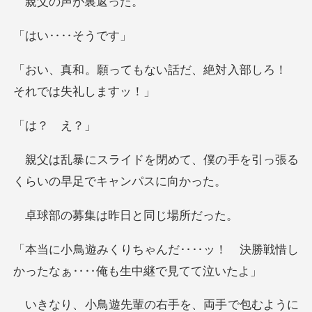
の声が
‥‥そ
い話だ、絶対入部しろ！
？
て、僕の手を引っ張る
くらいの
集は昨日と同
‥ッ！ 決勝戦惜し
かったなぁ‥
右手を、両手で包むように