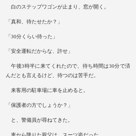
プワゴンが止
、待た
分くら
転だから
、待ち時間は30分で済
んだと
駐車場に車
の方でし
備員が尋
た親父は、ス