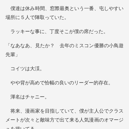
奥という一番、屯しやすい
に、丁度そこが
？ 去年のミスコン
イツ
で恰幅の良いの
はチャ
人公でクラス
メートが次々と敵味方で出