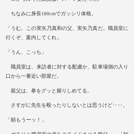
長180cm
の父、実矢乃真だ。職員
ん、
する配慮か、駐車場側の
拳をグッと
殴ったりしないと
もう