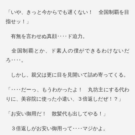
らでも遅くない！
わせぬ真顔
ド素人の僕ができ
更に目を見開いて
丸坊主にする代わ
りに、美容院
だ！ 散髪代
お安い御用っ