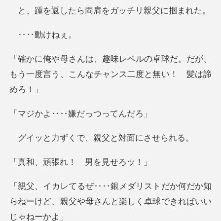
ら両肩をガッチリ
‥動
卓球だ。だが、
もう一度言う、こんな
‥‥嫌だっ
くで、親父と対
張れ！ 男
だか何だか知
らねーけど、親父や母さん