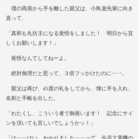
離した親父は、小鳥
悟をしました！ 明日か
んてして
思って、３倍フ
礼をしてから、懐に手を
座います！ 記念にサイ
ンを
、歩流之電機の