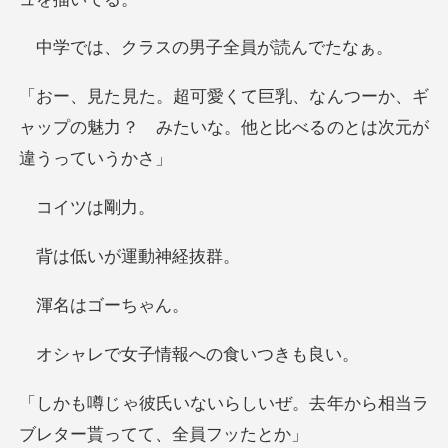
ラスの男子全員
つーか、ギ
ャップの魅力？ みたいな。他
イツ
いが運動
はゴー
女子情報への
しいぜ。去年から相当ラ
ブレ