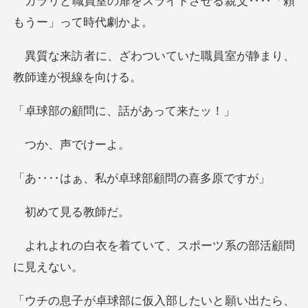
ライドさせる親父‥‥「頼
ついていた職員室が静ま
問に、話があ
、声で
私が卓球部顧問
て見る
ていて、スポーツ系の