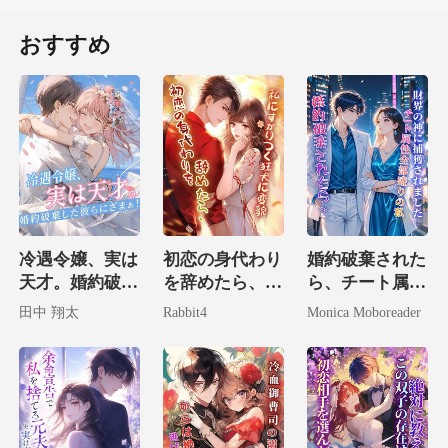
おすすめ
冷遇令嬢、実は
初恋の身代わり
婚約破棄された
天才。婚約破棄
を辞めたら、私
ら、チート属性
した彼らにざま
にすがりつく狂
全部盛りの私が
田中 翔太
Rabbit4
Monica Moboreader
ぁ！
犬に変貌。
財界の神に捕獲
されました。