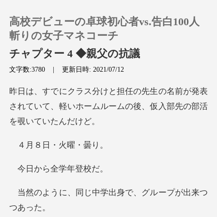
高校デビューの卓球初心者vs.告白100人
斬りの女子マネコーチ
チャプター 4 ◆親父の抗議
文字数:3780
|
更新日時: 2021/07/12
0
名前が発表
チャージ
されていて、軽いホームルーム
閲覧履歴
日・火曜
ログアウトします
ら全学年
検索
じ中学出身で、グル