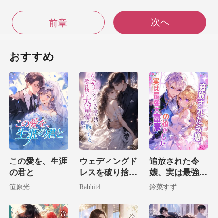
次へ
前章
ひどいショックを
おすすめ
…」 ニー
ラが何をしたのか見破
み「お
母さん、ニーナだよ」とガラガラ声で叫
この愛を、生涯
ウェディングド
追放された令
の君と
レスを破り捨
嬢、実は最強大
て、私は大富豪
富豪の娘でした
笹原光
Rabbit4
鈴菜すず
の腕に堕ちる。