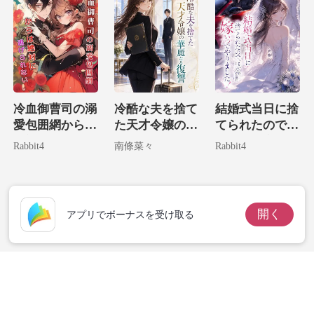
冷血御曹司の溺
冷酷な夫を捨て
結婚式当日に捨
愛包囲網からは
た天才令嬢の華
てられたので、
絶対に逃げられ
麗なる復讐
そいつの宿敵に
Rabbit4
南條菜々
Rabbit4
ない。
嫁いでやりまし
た！
開く
アプリでボーナスを受け取る