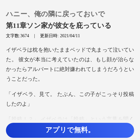
ハニー、俺の隣に戻っておいで
第11章ソン家が彼女を庇っている
文字数:3674
|
更新日時: 2021/04/11
0
彼女が本当に考えていたのは、もし顔が治らな
チャージ
かったら
閲覧履歴
たぶん、この子が
ログアウトします
検索
、飛び起きて携帯電話をつかんだ。 ビデオ
アプリで無料。
の中では女の子が