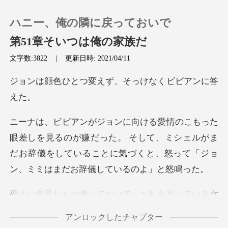
ハニー、俺の隣に戻っておいで
第51章そいつは俺の家族だ
文字数:3822
|
更新日時: 2021/04/11
0
変えず、そっけなく
チャージ
閲覧履歴
が嫌だった。 そして、ミシェルがま
だお辞儀をしていることに気づ
ログアウトします
を言っている女
検索
の子を無視するのをや
アンロックしたチャプター