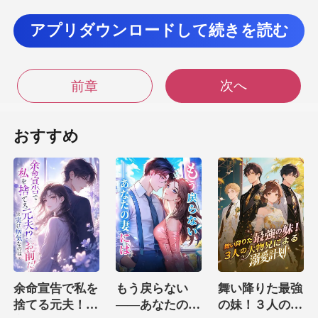
アプリダウンロードして続きを読む
の。 本当にありがとう、ジョ
ンおじさん」 しかし本当は、ミシェルもも
次へ
前章
おすすめ
動しないのがいけない
ので、
ったっ
余命宣告で私を
もう戻らない
舞い降りた最強
捨てる元夫！？
――あなたの妻
の妹！３人の大