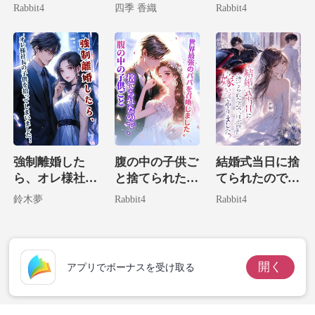
実は病気なのは
には
物兄による溺愛
Rabbit4
四季 香織
Rabbit4
お前だ！
計画
強制離婚した
腹の中の子供ご
結婚式当日に捨
ら、オレ様社長
と捨てられたの
てられたので、
の子供を拾って
で、世界最強の
そいつの宿敵に
鈴木夢
Rabbit4
Rabbit4
しまいました！
パパを召喚しま
嫁いでやりまし
した。
た！
開く
アプリでボーナスを受け取る