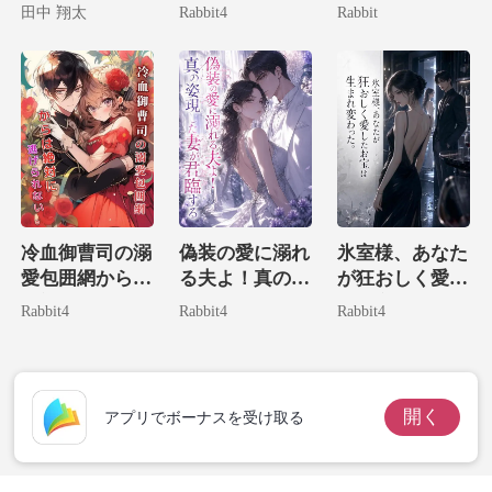
した彼らにざま
家一の大富豪令
の生贄結婚〜
田中 翔太
Rabbit4
Rabbit
ぁ！
嬢だ！
冷血御曹司の溺
偽装の愛に溺れ
氷室様、あなた
愛包囲網からは
る夫よ！真の姿
が狂おしく愛し
絶対に逃げられ
現した妻が君臨
たお宝は生まれ
Rabbit4
Rabbit4
Rabbit4
ない。
する
変わった。
開く
アプリでボーナスを受け取る