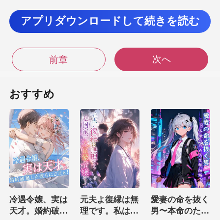
アプリダウンロードして続きを読む
間があることを
次へ
前章
一ヶ月
域の西
おすすめ
ー
き出し、付近の宮殿を
西陵一族の祖先であるカレ
冷遇令嬢、実は
元夫よ復縁は無
愛妻の命を抜く
天才。婚約破棄
理です。私は国
男〜本命のため