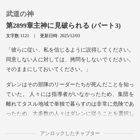
武道の神
第2899章主神に見破られる (パート3)
文字数:1121
|
更新日時: 2025/12/03
0
い。
同意しない人に対しては、拷問をしないで
チャージ
閲覧履歴
指導者がいなかったため、集団を
ログアウトします
離れてタスル地域で単独で暮らすのは非
検索
アンロックしたチャプター
ために去ると、ダレンは自