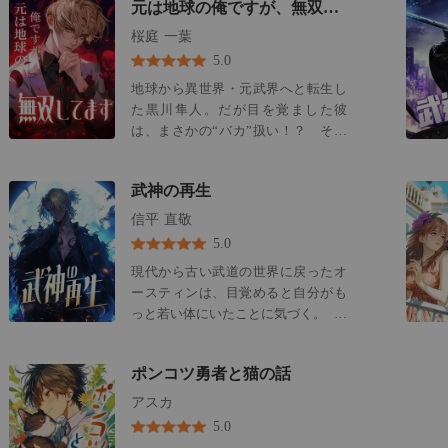
元は地球の俺ですが、無双してます
で、捨て犬の如く拾われたボトマー
ズギルド・ハニカム。 面倒臭がり
桜庭 一葉
でヤル気無し、いつも金欠裏目なチ
5.0
ンピラに転生してしまった！？ 語
地球から異世界・元武界へと転生し
り手が次々と変わる新感覚ライトノ
た黒川隼人。だが目を覚ました彼
ベルです。 ※この小説はフィクショ
は、まさかの“バカ”扱い！？ それ
ンであり、登場する人物や団体など
でも、どんなに笑われようと、彼の
は、現実とは異なります。
心は折れない。修行し、力を得て、
武神の再生
美少女たちとの出会いを重ねなが
ら、異世界の頂点を目指してゆく。
信平 直敬
——常識外れの成り上がりが、今、
5.0
始まる。
現代から古い武道の世界に戻ったオ
ースティンは、目覚めると自分がも
っと若い体にいたことに気づく。 そ
れにしても、この体の元の持ち主
は、なんというあわれな愚か者だろ
ポンコツ勇者と猫の話
う！ しかし、そんなことはどうでも
よかった。彼の頭脳は健全で明晰だ
アスカ
ったからだ。この若くたくましい身
5.0
体で、彼は武神となり、武林全体を