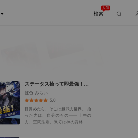
人気
検索
ステータス拾って即最強！〜異世界チート育成録〜
虹色 みらい
5.0
目覚めたら、そこは超武力世界。 拾
った力は、自分のもの―― 十牛の
力、空間法則、果ては神の資格まで
も！ 髪一本で“縁結びの神器”、甲冑
の欠片で“神格”を入手？ 最強なんて