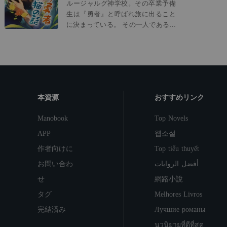
ルージャルグ神学校。その卒業予備
支配する！
生は『勇者』と呼ばれ旅に出ること
に決まっている。 その一人であるラ
ーニエは、けれどスライムにすら負
けるポンコツだった。 そんな彼女は
ある日、自らを『ただの猫』と主張
する生意気なケット・シーと出会
う。彼はケット・シーにしてはとん
でもない魔力の持ち主で……。
本資源
おすすめリンク
Manobook
Top Novels
APP
웹소설
作者向けに
Top tiểu thuyết
お問い合わ
أفضل الروايات
せ
網路小說
タグ
Melhores Livros
完結済み
Лучшие романы
นวนิยายที่ดีที่สุด