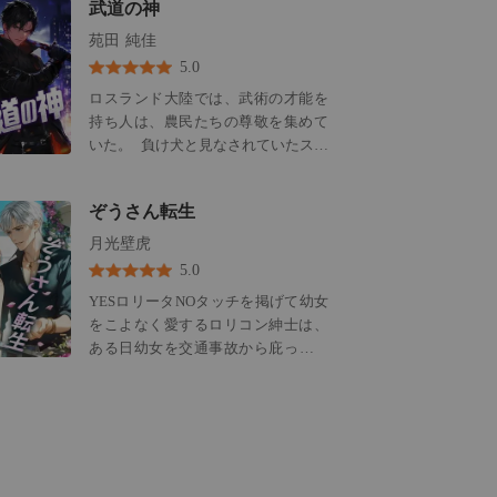
武道の神
難しくない。ただ拾って、拾って、
拾い続けるだけ。 無限成長×一撃無
苑田 純佳
双！拾いチートで駆け上がる、超絶
5.0
異世界バトル！
ロスランド大陸では、武術の才能を
持ち人は、農民たちの尊敬を集めて
いた。 負け犬と見なされていたステ
ィーブンはある日、空から火の玉が
降ってきて、彼の頭に当たった。あ
ぞうさん転生
れからすべてが変わった。 なんとか
命を取り留めた彼は、他の生き物の
月光壁虎
才能を吸収する能力を持つようにな
5.0
った。彼は妹を含めて、自分の家族
YESロリータNOタッチを掲げて幼女
を傷つけた人々に復讐を求めた。
をこよなく愛するロリコン紳士は、
「いつかは俺の前にひざまずくこと
ある日幼女を交通事故から庇って命
になるだろう」と、彼は誓った。
を落としてしまう。 最期の願いが聞
き入れられたのか、彼は異世界にて
一頭のゾウとして転生した。 ひょん
なことから森の中で出逢った三人の
幼女と共に、転生ぞうさんは異世界
でのセカンドライフを送ることにな