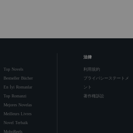
るのであった。 基本ほのぼの、時々
シリアス展開入ります。 ※表紙は絵
師のみかん様が描いてくださったも
のです。
法律
Top Novels
利用規約
Bestseller Bücher
プライバシーステートメ
En İyi Romanlar
ント
Top Romanzi
著作権訴訟
Mejores Novelas
Meilleurs Livres
Novel Terbaik
MoboReels