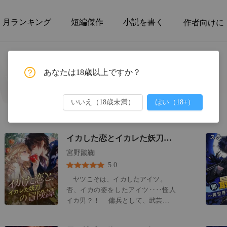
月ランキング
短編傑作
小説を書く
作者向けに
あなたは18歳以上ですか？
いいえ（18歳未満）
はい（18+）
イカした恋とイカレた妖刀の冒険譚
宮野蹴鞠
5.0
ヤツこそは、イカしたアイツ。
否、イカの姿をしたアイツ‥‥怪人
イカ男？！ 傭兵として、武芸を磨
く事に捧げてきた青春時代の敗北と
挫折。 流れ着いたカイザード帝都