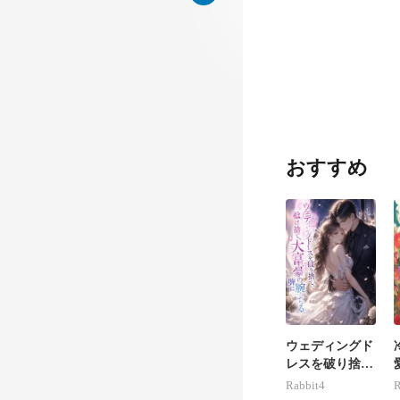
こに連れて行く
ムは
おすすめ
ウェディングド
レスを破り捨
て、私は大富豪
Rabbit4
R
の腕に堕ちる。