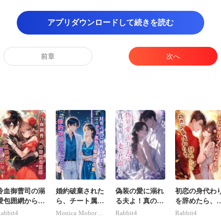
べる必要があります。 張監督も主に関わっ
のもいいと思います。 物事は本当にも
アプリダウンロードして続きを読む
前章
次へ
冷血御曹司の溺
婚約破棄された
偽装の愛に溺れ
初恋の身代わ
愛包囲網からは
ら、チート属性
る夫よ！真の姿
を辞めたら、
絶対に逃げられ
全部盛りの私が
現した妻が君臨
にすがりつく
abbit4
Monica Moboreader
Rabbit4
Rabbit4
ない。
財界の神に捕獲
する
犬に変貌。