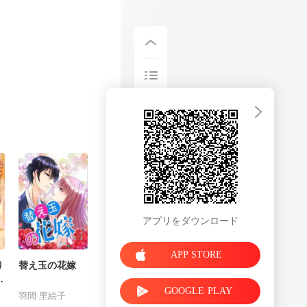
ているので、こ
アプリをダウンロード
APP STORE
り
替え玉の花嫁
私
GOOGLE PLAY
狂
羽間 里絵子