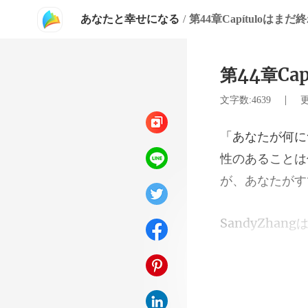
あなたと幸せになる
/
第44章Capítuloはま
第44章Ca
|
文字数:4639
更
性のあることは
り