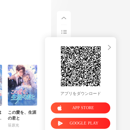
たぞ。 誰が持っ
アプリをダウンロード
APP STORE
は
この愛を、生涯
棄
の君と
GOOGLE PLAY
ま
笹原光