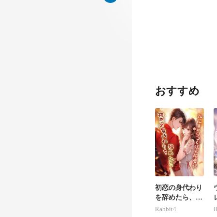
上、この記事を
てきたのかは知
おすすめ
初恋の身代わり
を辞めたら、私
にすがりつく狂
Rabbit4
R
犬に変貌。