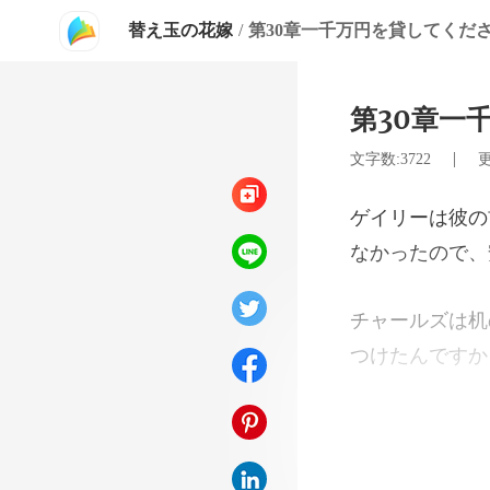
替え玉の花嫁
/
第30章一千万円を貸してくだ
第30章一
|
文字数:3722
更