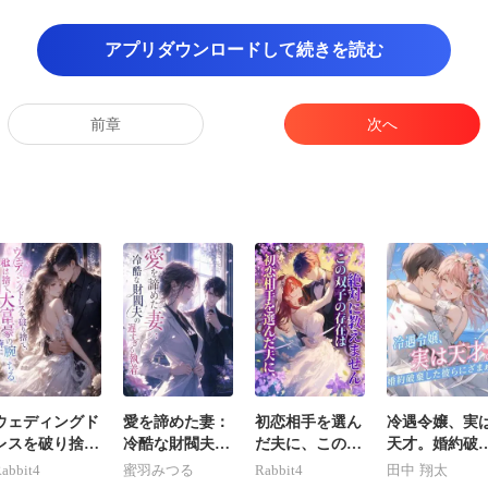
書いた記者は辞任
アプリダウンロードして続きを読む
前章
次へ
らんがな」 ゲイリーは眉を顰めなが
ウェディングド
愛を諦めた妻：
初恋相手を選ん
冷遇令嬢、実
レスを破り捨
冷酷な財閥夫の
だ夫に、この双
天才。婚約破
て、私は大富豪
遅すぎる執着
子の存在は絶対
した彼らにざ
abbit4
蜜羽みつる
Rabbit4
田中 翔太
の腕に堕ちる。
に教えません
ぁ！