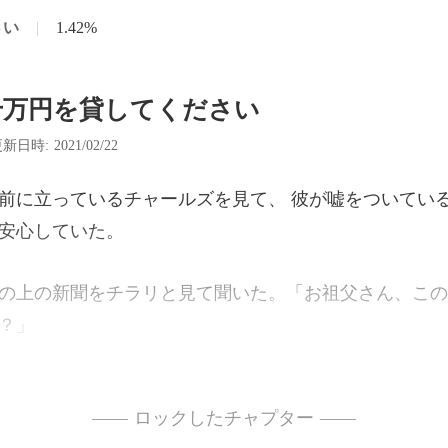
さい
|
1.42%
千万円を貸してください
新日時: 2021/02/22
ルズを見て、 彼が嘘をついてい
と見て聞いた。「お祖父さん、この
ンターネット上のニュースでさえ、自分によって消され
—— ロックしたチャプター ——