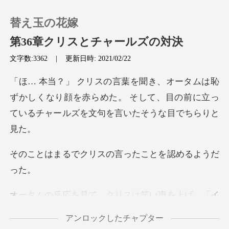
替え玉の花嫁
第36章クリスとチャールズの対決
文字数:3362
|
更新日時: 2021/02/22
0
ずかしくなり顔を赤らめた。 そして、目の前に立っ
チャージ
て
閲覧履歴
リスの言ったことを
ログアウトします
笑い声を上げ、「イ
検索
ボンヌ、あな
アンロックしたチャプター