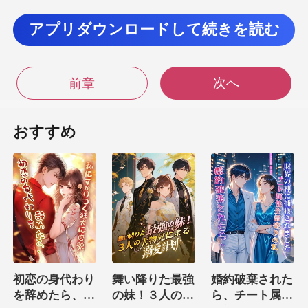
アプリダウンロードして続きを読む
出て行った。 オータムが去った
後、クリスは真剣な顔をし チャールズ
次へ
前章
ことではないよ」 と、
おすすめ
いわけがない」と、
クリスが真
初恋の身代わり
舞い降りた最強
婚約破棄された
を辞めたら、私
の妹！３人の大
ら、チート属性