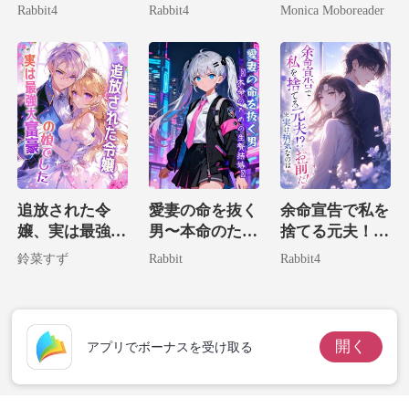
にすがりつく狂
物兄による溺愛
全部盛りの私が
Rabbit4
Rabbit4
Monica Moboreader
犬に変貌。
計画
財界の神に捕獲
されました。
追放された令
愛妻の命を抜く
余命宣告で私を
嬢、実は最強大
男〜本命のため
捨てる元夫！？
富豪の娘でした
の生贄結婚〜
実は病気なのは
鈴菜すず
Rabbit
Rabbit4
お前だ！
開く
アプリでボーナスを受け取る