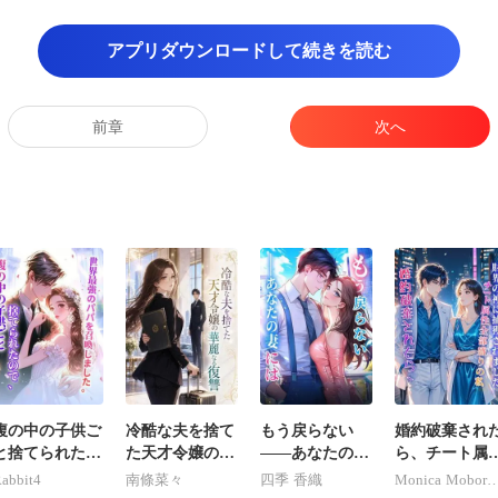
た。 「ルーさん、オータムの写
アプリダウンロードして続きを読む
前章
次へ
腹の中の子供ご
冷酷な夫を捨て
もう戻らない
婚約破棄され
と捨てられたの
た天才令嬢の華
――あなたの妻
ら、チート属
で、世界最強の
麗なる復讐
には
全部盛りの私
abbit4
南條菜々
四季 香織
Monica Mobore
パパを召喚しま
財界の神に捕