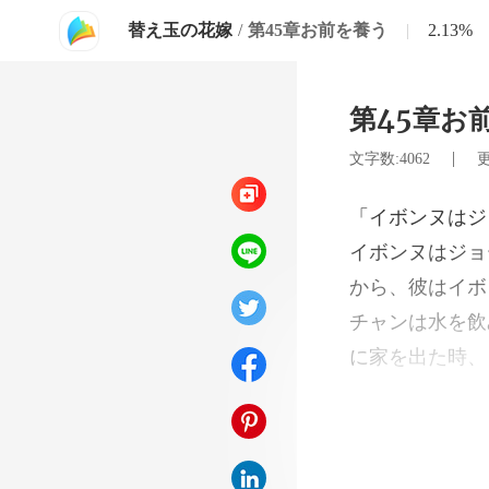
替え玉の花嫁
/
第45章お前を養う
|
2.13%
第45章お
|
文字数:4062
更
チャンは水を飲
に家を出た時、