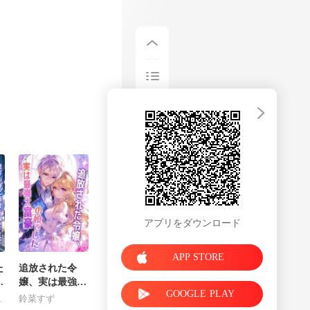
真を入
アプリをダウンロード
APP STORE
た
追放された令
性
嬢、実は最強大
GOOGLE PLAY
が
富豪の娘でした
ader
鈴菜すず
獲