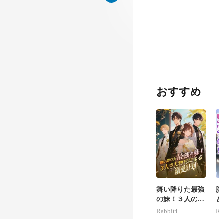
おすすめ
舞い降りた最強
の妹！３人の大
物兄による溺愛
Rabbit4
R
計画