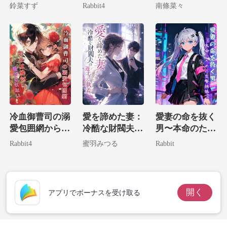
富豪の娘でした
実は病気なのは
麗なる復讐
鈴菜すず
Rabbit4
南條菜々
お前だ！
冷血御曹司の溺
愛を諦めた妻：
愛妻の命を抜く
愛包囲網からは
冷酷な財閥夫の
男〜本命のため
絶対に逃げられ
遅すぎる執着
の生贄結婚〜
Rabbit4
蜜羽みつる
Rabbit
ない。
開く
アプリでボーナスを受け取る