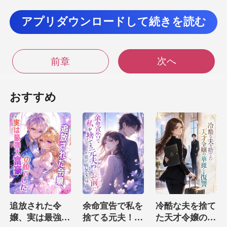
アプリダウンロードして続きを読む
次へ
傷して 入院していたんです。 なので、
前章
私が彼のお世話をしたか
おすすめ
し、
追放された令
余命宣告で私を
冷酷な夫を捨て
嬢、実は最強大
捨てる元夫！？
た天才令嬢の華