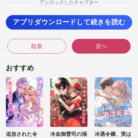
対外貿
アンロックしたチャプター
易の業務をいくつか処理する必要がある。 父には時
間がない上に、彼らの世話をすることにも全く関心が
アプリダウンロードして続きを読む
ない。 欧陽対外貿易は最近、厳しい状
次へ
前章
おすすめ
追放された令
冷血御曹司の溺
冷遇令嬢、実は