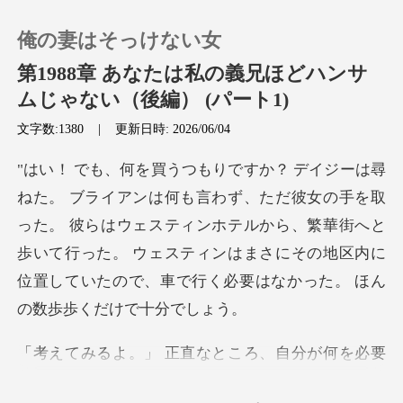
俺の妻はそっけない女
第1988章 あなたは私の義兄ほどハンサ
ムじゃない（後編） (パート1)
文字数:1380
|
更新日時: 2026/06/04
0
チャージ
女の手を取
った。 彼らはウェスティンホテルから、繁華街へと
閲覧履歴
歩いて行った。 ウェスティンはま
ログアウトします
検索