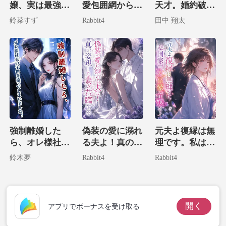
嬢、実は最強大
愛包囲網からは
天才。婚約破棄
富豪の娘でした
絶対に逃げられ
した彼らにざま
鈴菜すず
Rabbit4
田中 翔太
ない。
ぁ！
強制離婚した
偽装の愛に溺れ
元夫よ復縁は無
ら、オレ様社長
る夫よ！真の姿
理です。私は国
の子供を拾って
現した妻が君臨
家一の大富豪令
鈴木夢
Rabbit4
Rabbit4
しまいました！
する
嬢だ！
開く
アプリでボーナスを受け取る