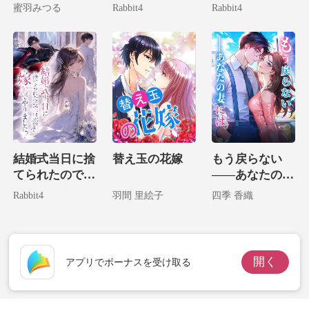
遅すぎる執着
絶対に逃げられ
現した妻が君臨
蜜羽みつる
Rabbit4
Rabbit4
ない。
する
結婚式当日に捨
替え玉の花嫁
もう戻らない
てられたので、
――あなたの妻
そいつの宿敵に
には
Rabbit4
羽間 里絵子
四季 香織
嫁いでやりまし
た！
開く
アプリでボーナスを受け取る