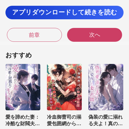
た
アプリダウンロードして続きを読む
が、過剰反応はしなかった。 彼の冷たい目は
次へ
前章
エドワードは、彼の言葉を聞いて彼らがどれ
おすすめ
ほど驚いたかを明
愛を諦めた妻：
冷血御曹司の溺
偽装の愛に溺れ
冷酷な財閥夫の
愛包囲網からは
る夫よ！真の姿