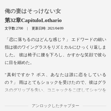
俺の妻はそっけない女
第32章CapítuloLothario
文字数:2700
|
更新日時: 2021/04/09
0
彼のワイングラスをリズミカルにひっくり返しま
チャージ
した。
閲覧履歴
ログアウトします
クを受けたので、彼はグラ
スのグリップを失い、コニャックをこぼしてシャツ
検索
アンロックしたチャプター