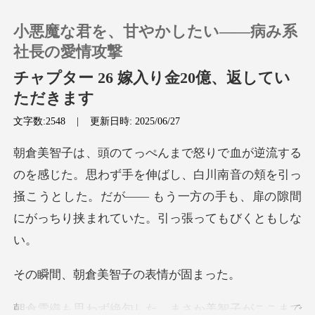
小悪魔な君を、甘やかしたい――病み系
社長の愛情攻撃
チャプター 26 嫁入り金20億、返してい
ただきます
0
文字数:2548
|
更新日時: 2025/06/27
チャージ
ず手を伸ばし、白川南音の頬を引っ
閲覧履歴
掻こうとした。だが―― もう一方
ログアウトします
検索
倉美智子の表
がここまで