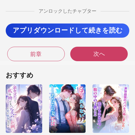
間抜けだとは……。一度痛い目
アンロックしたチャプター
アプリダウンロードして続きを読む
瞬ぽかんとし
たが、 すぐに事態を理解
次へ
前章
智子の姿が滑
稽すぎて、その場の空気は
おすすめ
に引かないこの姑が、こ
んな