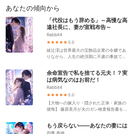
短編傑作
う騙されない。 恩？恋？同情？——そんな
あなたの傾向から
もの、全て捨てて構わない。 渾身の力で裏
切り者を潰し、没落した一族を再興し、彼
「代役はもう辞める」～高慢な高
女は今度こそ人生を取り戻す。 そして再び
遠社長に、妻が宣戦布告～
出会ったのは、前世で唯一手の届かなかっ
Rabbit4
た男。 「前回は間に合わなかった。でも今
度こそ、君を迎えに来た」 ——復讐と再
5.0
生、そして予期せぬ愛が交錯する、逆転ヒ
綾辻澪は世界最大の宝飾品企業の令嬢であ
ロイン・ロマンス。
りながら、人生の絶頂期に不慮の事故で記
憶を失い、海に転落したところを高遠陸に
救われた。 彼女は高遠陸に一目惚れし、三
余命宣告で私を捨てる元夫！？実
年間、妻として尽くした。それでも、彼の
は病気なのはお前だ！
心の中にいる「白月光」の代わりにはなれ
Rabbit4
なかった。 誘拐され、命の危機に瀕したそ
の時も、彼は元カノを悼んでいた。——あ
5.0
あ、私はこれほどまでに、憎まれていたの
【大物への嫁入り・隠された正体・家族の
か。 澪の心は、もう微塵も残っていなかっ
後悔】 藤原美月が夫のガン検査報告書を受
た。 「陸、離婚しましょう」 「俺なし
け取ったその日、夫から離婚を切り出され
で、生きていけるのか」 恋に溺れた自分を
た。 周囲の人間は皆、ガンを患っているの
もう戻らない――あなたの妻には
捨てた澪は、才能を武器に華麗なる復活を
は藤原美月の方だと誤解していた。 姑は露
遂げる。瞬く間に、世界が認めるトップデ
四季 香織