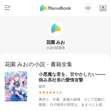
0
ホームページ
チャージ
ジャンル
花園 みお
小説1部発表
都市
閲覧履歴
恋愛
花園 みおの小説・書籍全集
ログアウトします
人狼
小悪魔な君を、甘やかしたい――
御曹司
病み系社長の愛情攻撃
検索
都市
マフィア
5.0
月ランキング
裏切り、中傷、家族の崩壊、そして悲劇の
最期。 白川南音の前世は、あまりにも残酷
だった。 だが生まれ変わった今、彼女はも