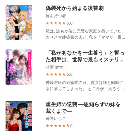
4000万入っている。この四年間、俺の息
に頼れる。 ピンチのたびに現れては完璧に
偽装死から始まる復讐劇
子を育ててくれた報酬だと思ってくれ」 清
解決。どう見ても“運だけ”じゃない！ 実は
水瞳はとっさに子供を背に庇った。「この
翼を持つ者
その正体、世界一の大富豪・朝倉誠司。
子は私の子供よ、絶対に離れ離れになんて
「これが君の“運の良さ”だよ」 ——波乱の
5.0
ならないわ！」すると、天草蓮は不敵な笑
スタートだった“契約結婚”は、いつしか本
私は, 誰もが羨む完璧な家庭を築いていた.
みを浮かべて言い放つ。「いいだろう。そ
物の愛へと変わっていく。
カリスマ建築家の夫と, 私を「ママが一番
れなら、大きいほうもまとめて連れて行
好き」と言ってくれる息子. 彼らに尽くす
け！」
ことが, 私の全てだった. しかし, その全て
「私があなたを一生養う」と誓っ
が嘘だったと知った. 夫は不倫し, 私の愛す
た相手は、世界で最もミステリア
る息子までが, その女を「ママ」と呼んで
スな富豪でした
時雨 健太
二人を庇っていたのだ. 結婚記念日, 夫は盛
大なサプライズで私のご機嫌を取ろうとし
5.0
た. そこへ不倫相手の女が現れ, 公衆の面前
神崎澄玲の結婚式の日、彼女は妹と同時に
で嘲笑うように私との関係を暴露した. 息
水に落ちてしまった。 ところが、あろうこ
子は私ではなく, その女を選んだ. 愛も, 信
とか婚約者は妹だけを抱き上げると、振り
頼も, 家族も, 全てを失った私の心は, 憎し
返りもせずに走り去ってしまった！ 怒りに
重生姉の逆襲 ―恩知らずの妹を
みの炎だけが燃え盛っていた. 私は失踪屋
震えた神崎澄玲は、その場で命の恩人と電
裁くまで―
に連絡し, 自らの死を偽装した. 翌朝, ニュ
撃結婚する。 命の恩人は、無一文の自動車
ースは「長谷部直世, 海難事故で死亡」と
苺野いちご
整備士？ 構わない、私が一生彼を養ってみ
報じる. これは, 私から全てを奪った彼らへ
せる！ 元婚約者が訪ねてきて言った。「俺
5.0
の, 復讐の始まりに過ぎない.