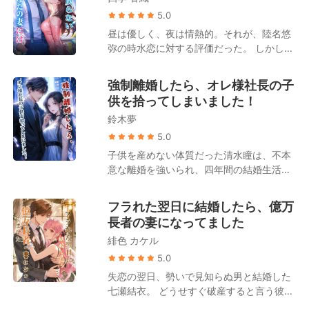
骨に嫌悪感を示し、「もうすぐ死ぬ人間
ザイナーへと駆け上がったのだ。 彼女は記
が、お金を無駄遣いするんじゃないよ」と
5.0
憶を取り戻して綾辻家に戻り、さらに男女
言い放つ。 夫は一枚の離婚協議書を取り出
昼は優しく、夜は情熱的。それが、陸名悠
の双子を産んだ。 彼女を取り囲む、色と欲
し、「美咲が俺の子を身ごもった。離婚し
弥の時水恋に対する評価だった。 しかし、
の渦巻く年下男子たち。それを見た瞬間、
よう！」と告げた。 ところが離婚が成立し
浅井静が余命半年だと告げると、陸名悠弥
高遠陸は初めて恐怖を知った。 「澪……俺
たその日、彼女は思いがけず、誰もが恐れ
は時水恋にためらいもなく離婚を切り出
が間違ってた。頼む、一目でいい、子供た
強制離婚したら、オレ様社長の子
る財界の大物と電撃的に契約結婚を果た
す。 「彼女を安心させるためだ。半年後に
ちに会わせてくれ！」
供を拾ってしまいました！
す。 やがて藤原美月の隠された正体が次々
また復縁すればいい」 彼は時水恋がずっと
と明らかになると、大物もまた、彼女こそ
鈴木夢
その場で待っていると信じていたが、彼女
が自分の「忘れられない初恋の人」であっ
はもう目が覚めていた。 涙は枯れ果て、時
5.0
たことに気づく。 大物は毎夜のごとく彼女
水恋の心も死んだ。 こうして偽りの離婚
子供を産めない体質だった清水瞳は、不本
を溺愛するようになった。 「妻よ、もう一
は、本当の別れとなった。 子を堕ろし、人
意な離婚を強いられ、四年間の結婚生活に
度俺を甘やかしてくれ」 一方、元夫の一家
生を再出発させる。 時水恋は去り、二度と
終止符を打った。 傷ついた心を癒やすため
は狂わんばかりの後悔に苛まれることとな
振り返らなかった。 だが、陸名悠弥は――
に地方の小さな町へ移り住んだが、そこで
る。 藤原美月は口元に薄く笑みを浮かべ、
フラれた翌日に結婚したら、億万
狂ってしまった。 ――後に、噂が流れた。
偶然にも一人の男の赤ん坊を拾うことにな
元夫を見つめて言った。 「私に治療を諦め
長者の妻になってました
かつて傲岸不遜を極めたあの陸名家の御曹
る。 孤独を埋めたいという私心から、清水
ろって？――でも、ガンを患っているのは
司が、血走った目でマイバッハを飛ばし、
緋色 カケル
瞳はその子供を手元に残し、育てることを
あなたよ」
狂ったように彼女を追い続けた、と。た
決意した。 それから四年後。清水瞳が暮ら
5.0
だ、憐れみの一瞥を乞うためだけに……。
すアパートの階下に、ピカピカに磨き上げ
失恋の翌日、勢いで見知らぬ男と結婚した
られた高級車の車列が止まった。 天草蓮は
七瀬結衣。 どうせすぐ破産すると言う彼を
一枚のカードを取り出す。「ここには
支えるつもりだったが——なぜか彼は異常