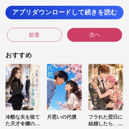
で dull（ dull）な
アプリダウンロードして続きを読む
動するよう
次へ
前章
い、彼女のギャラリー近くのカフェを
おすすめ
haunting（ haunt
冷酷な夫を捨て
片思いの代償
フラれた翌日に
た天才令嬢の華
結婚したら、億