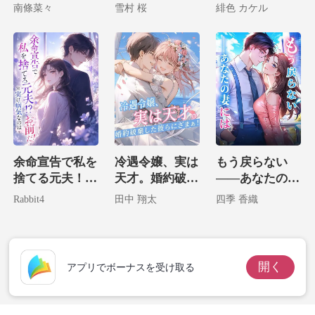
麗なる復讐
万長者の妻にな
南條菜々
雪村 桜
緋色 カケル
ってました
余命宣告で私を
冷遇令嬢、実は
もう戻らない
捨てる元夫！？
天才。婚約破棄
――あなたの妻
実は病気なのは
した彼らにざま
には
Rabbit4
田中 翔太
四季 香織
お前だ！
ぁ！
開く
アプリでボーナスを受け取る