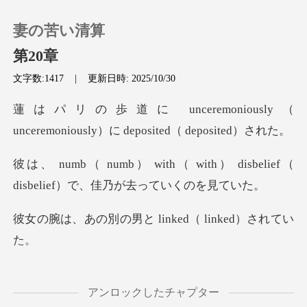
妻の苦い清算
第20章
文字数:1417
|
更新日時: 2025/10/30
0
y（
unceremoniously）に de
チャージ
with） disbelief（
閲覧履歴
disbe
と linked（ l
ログアウトします
検索
り返らな
アンロックしたチャプター