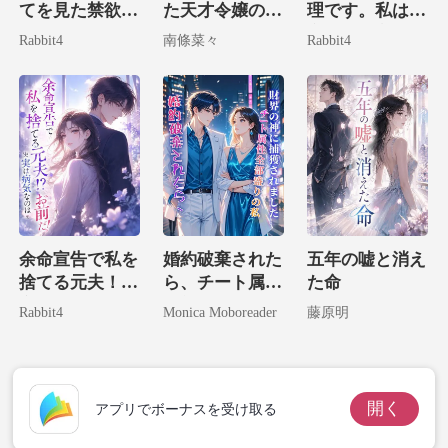
てを見た禁欲の
た天才令嬢の華
理です。私は国
叔父様に溺愛さ
麗なる復讐
家一の大富豪令
Rabbit4
南條菜々
Rabbit4
れる！
嬢だ！
余命宣告で私を
婚約破棄された
五年の嘘と消え
捨てる元夫！？
ら、チート属性
た命
実は病気なのは
全部盛りの私が
Rabbit4
Monica Moboreader
藤原明
お前だ！
財界の神に捕獲
されました。
開く
アプリでボーナスを受け取る