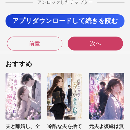
アンロックしたチャプター
トラップレスのドレス一
アプリダウンロードして続きを読む
枚で
るの？」彼
次へ
前章
顔を見
た。今夜の惨劇は、すべて葵のせいだと
おすすめ
は冷たく言
い放った。「彼女のアパートま
夫と離婚し、全
冷酷な夫を捨て
元夫よ復縁は無