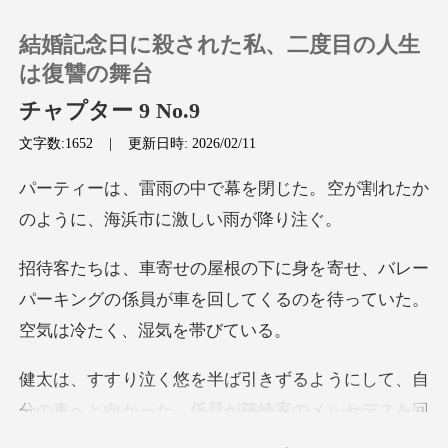
結婚記念日に殺された私、二度目の人生
は復讐の舞台
チャプター 9 No.9
文字数:1652
|
更新日時: 2026/02/11
0
閉じた。空が割れたか
チャージ
のように
閲覧履歴
バレー
パーキングの係員が車を回してくるのを
ログアウトします
ようにして、自
検索
分の車へと向かった。