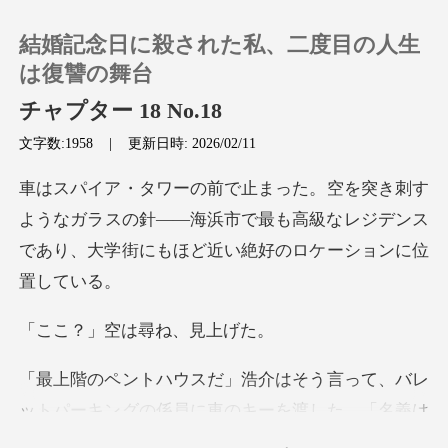
結婚記念日に殺された私、二度目の人生
は復讐の舞台
チャプター 18 No.18
文字数:1958
|
更新日時: 2026/02/11
0
チャージ
なガラスの針――海浜市で最も高級なレジデンス
であり、
閲覧履歴
ログアウトします
空は尋ね、
検索
の係員に車のキーを渡した。「名義は
ダミー会社にしてある。『ヴァ