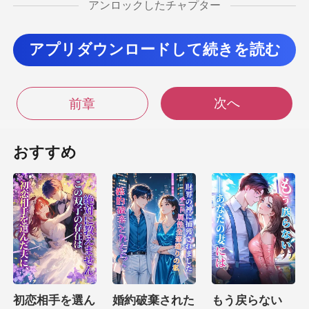
アンロックしたチャプター
アプリダウンロードして続きを読む
の
まま上昇した。狭い空間に張り詰めた空気が漂う
次へ
前章
こは直接リビン
おすすめ
天井まで
届く窓からは、海浜市の360度パ
初恋相手を選ん
婚約破棄された
もう戻らない