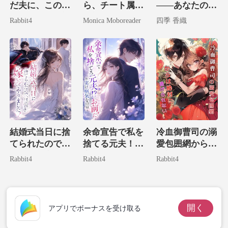
だ夫に、この双
ら、チート属性
――あなたの妻
子の存在は絶対
全部盛りの私が
には
Rabbit4
Monica Moboreader
四季 香織
に教えません
財界の神に捕獲
されました。
結婚式当日に捨
余命宣告で私を
冷血御曹司の溺
てられたので、
捨てる元夫！？
愛包囲網からは
そいつの宿敵に
実は病気なのは
絶対に逃げられ
Rabbit4
Rabbit4
Rabbit4
嫁いでやりまし
お前だ！
ない。
た！
開く
アプリでボーナスを受け取る