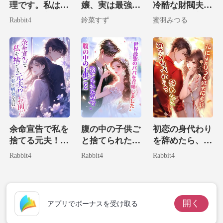
理です。私は国
嬢、実は最強大
冷酷な財閥夫の
家一の大富豪令
富豪の娘でした
遅すぎる執着
Rabbit4
鈴菜すず
蜜羽みつる
嬢だ！
余命宣告で私を
腹の中の子供ご
初恋の身代わり
捨てる元夫！？
と捨てられたの
を辞めたら、私
実は病気なのは
で、世界最強の
にすがりつく狂
Rabbit4
Rabbit4
Rabbit4
お前だ！
パパを召喚しま
犬に変貌。
した。
開く
アプリでボーナスを受け取る