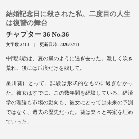
結婚記念日に殺された私、二度目の人生
は復讐の舞台
チャプター 36 No.36
文字数:2413
|
更新日時: 2026/02/11
0
過ぎ去った。激しく吹き
チャージ
荒れ
閲覧履歴
の数年間を経験している。経済
ログアウトします
学の理論も市場の動向も、彼女にとっては
検索
にとっては、ま