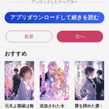
アンロックしたチャプター
掲
アプリダウンロードして続きを読む
示された成績表を呆然と見つめていた。自分の学
次へ
前章
おすすめ
D評価が一つでもあれば、平均
点は大きく下がる。奨学金がなければ、学費は
元夫よ復縁は無
追放された令
愛を諦めた妻：