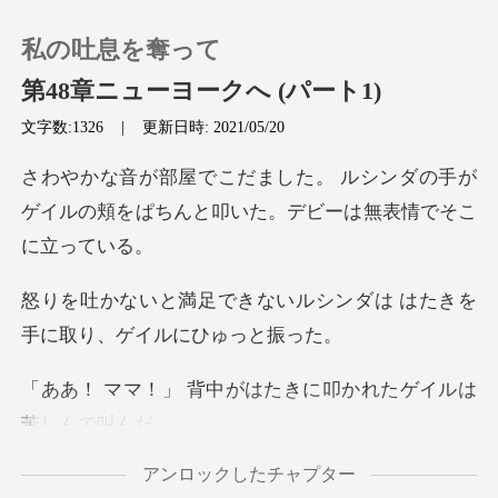
私の吐息を奪って
第48章ニューヨークへ (パート1)
文字数:1326
|
更新日時: 2021/05/20
0
シンダの手が
ゲイルの頬をぱちんと叩い
チャージ
閲覧履歴
いルシンダは はたきを
手に
ログアウトします
中がはたきに叩かれたゲ
検索
アンロックしたチャプター
邪気は生き生きと