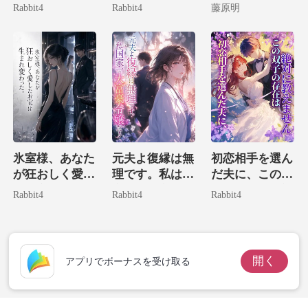
絶対に逃げられ
て、私は大富豪
Rabbit4
Rabbit4
藤原明
ない。
の腕に堕ちる。
氷室様、あなた
元夫よ復縁は無
初恋相手を選ん
が狂おしく愛し
理です。私は国
だ夫に、この双
たお宝は生まれ
家一の大富豪令
子の存在は絶対
Rabbit4
Rabbit4
Rabbit4
変わった。
嬢だ！
に教えません
開く
アプリでボーナスを受け取る