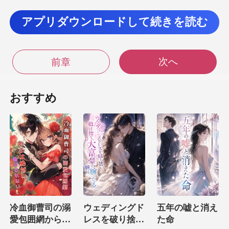
していたのに、
アプリダウンロードして続きを読む
バスチャンは、こ
めかみを揉んで、
次へ
前章
おすすめ
して心が傷ついたルシンダを見
たら、心は痛んだ。 「もういい」とデビー
冷血御曹司の溺
ウェディングド
五年の嘘と消え
愛包囲網からは
レスを破り捨
た命