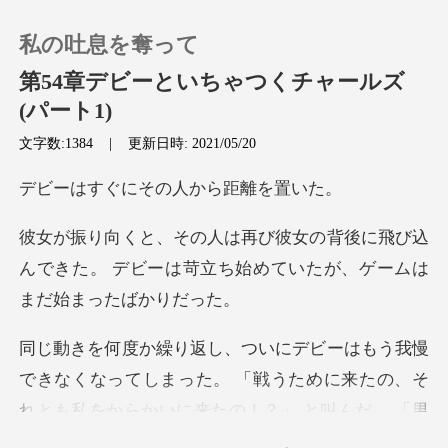
私の吐息を奪って
第54章デビーといちゃつくチャールズ
(パート1)
文字数:1384
|
更新日時: 2021/05/20
0
にその人から
チャージ
後に飛び込
閲覧履歴
んできた。 デビーは苛立ち始め
ログアウトします
ってしまった。 「戦うために来たの、そ
検索
れとも私をからかいに