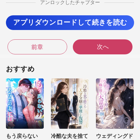
アンロックしたチャプター
白がって鼻
アプリダウンロードして続きを読む
に鳥肌が立っ
た。 「またチャールズ・
次へ
前章
おすすめ
後ろから見覚えのある人物が目の前に現れた。
心の奥底で
、チャ
もう戻らない
冷酷な夫を捨て
ウェディングド