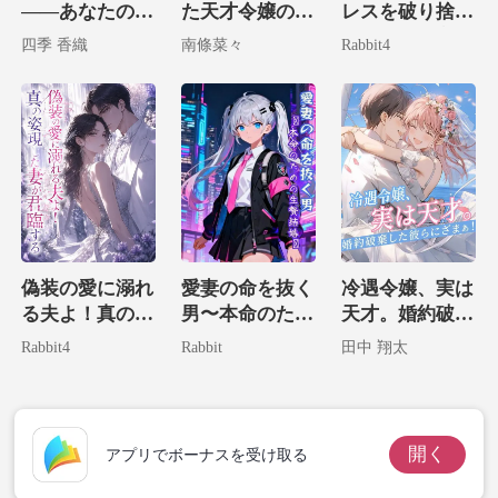
――あなたの妻
た天才令嬢の華
レスを破り捨
には
麗なる復讐
て、私は大富豪
四季 香織
南條菜々
Rabbit4
の腕に堕ちる。
偽装の愛に溺れ
愛妻の命を抜く
冷遇令嬢、実は
る夫よ！真の姿
男〜本命のため
天才。婚約破棄
現した妻が君臨
の生贄結婚〜
した彼らにざま
Rabbit4
Rabbit
田中 翔太
する
ぁ！
開く
アプリでボーナスを受け取る