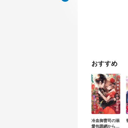
見
おすすめ
バ
冷血御曹司の溺
愛包囲網からは