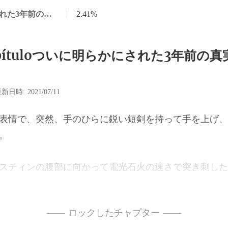
第99章Capítuloついに明らかにされた3年前の真実（パート1）
|
2.41%
apítuloついに明らかにされた3年前の
新日時: 2021/07/11
のひらに鋭い短剣を持って手を上
の腹部に向かって電光石
づいたかを知りませ
—— ロックしたチャプター ——