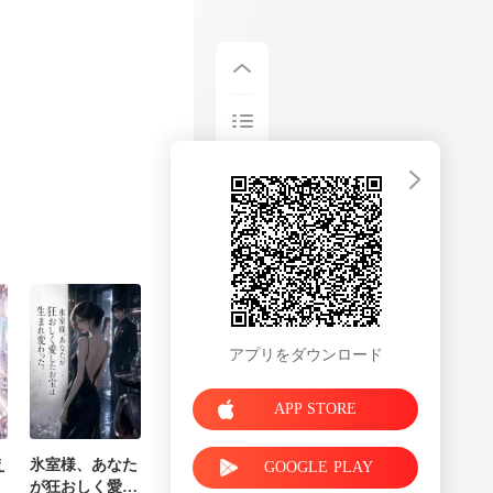
で、彼はそれを
にフィールド
アプリをダウンロード
APP STORE
え
氷室様、あなた
GOOGLE PLAY
が狂おしく愛し