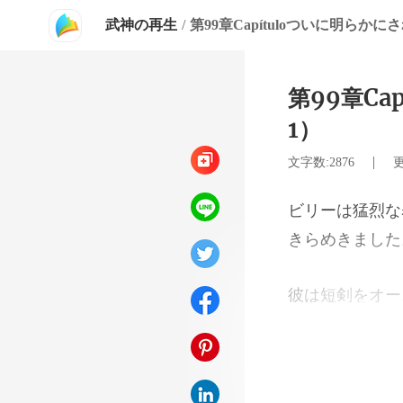
武神の再生
/
第99章C
1）
|
文字数:2876
更
撃は非常に速く