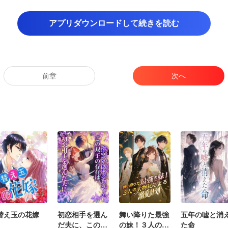
な感覚は非常に強かったの
アプリダウンロードして続きを読む
塔が突然ビリーに直接射撃する金色
前章
次へ
んで送られた。 彼は動かず
替え玉の花嫁
初恋相手を選ん
舞い降りた最強
五年の嘘と消
だ夫に、この双
の妹！３人の大
た命