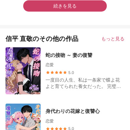
続きを見る
信平 直敬のその他の作品
もっと見る
蛇の接吻 ～ 妻の復讐
恋愛
5.0
一度目の人生、私は一条家で蝶よ花
よと育てられた養女だった。 完璧な
三人の義兄たちは私に愛情を注ぎ、
初恋の相手、蓮は世界のすべてを約
束してくれた。 でも、すべてが嘘だ
身代わりの花嫁と復讐心
った。 奴らが屋敷に火を放った時、
庭の芝生に立ち、私が燃え尽きるの
恋愛
をただ眺めていた。 燃え盛る炎の向
5.0