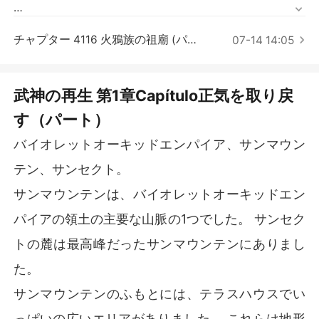
短編傑作
それにしても、この体の元の持ち主は、なんというあわ
チャプター 4116 火鴉族の祖廟 (パート2)
れな愚か者だろう！

07-14 14:05
しかし、そんなことはどうでもよかった。彼の頭脳は健
全で明晰だったからだ。この若くたくましい身体で、彼
武神の再生 第1章Capítulo正気を取り戻
は武神となり、武林全体を支配する！
す（パート）
バイオレットオーキッドエンパイア、サンマウン
テン、サンセクト。
サンマウンテンは、バイオレットオーキッドエン
パイアの領土の主要な山脈の1つでした。 サンセク
トの麓は最高峰だったサンマウンテンにありまし
た。
サンマウンテンのふもとには、テラスハウスでい
っぱいの広いエリアがありました。 これらは地形