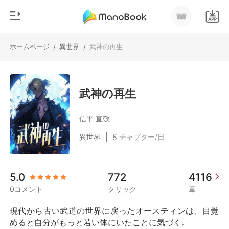
ホームページ
異世界
武神の再生
/
/
0
ホームページ
チャージ
ジャンル
武神の再生
都市
閲覧履歴
信平 直敬
恋愛
|
異世界
チャプター/日
5
ログアウトします
人狼
御曹司
検索
5.0
772
4116
マフィア
0コメント
クリック
章
月ランキング
現代から古い武道の世界に戻ったオースティンは、目覚
めると自分がもっと若い体にいたことに気づく。
