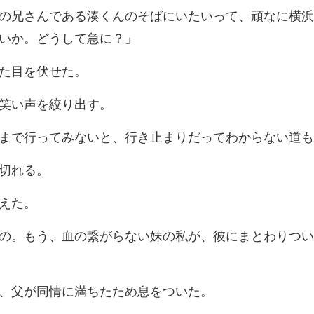
の兄さんである湊くんのそばにいたいっ
た
笑い声
みないと、行き止まりだっ
繋がらない妹の私が、彼にまと
父が同情に満ちた