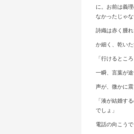
に。お前は義理
く腫れ
いた
言葉が
微かに