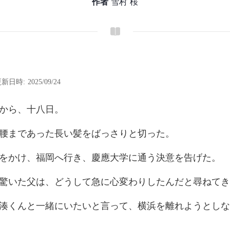
作者
雪村 桜
新日時: 2025/09/24
か
まであった長い髪
、福岡へ行き、慶應大
は、どうして急に心変わ
いたいと言って、横浜を離れよ