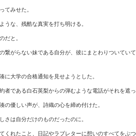
っ
ような、残酷な
妹である自分が、彼にまとわ
に大学の合格通知
る白石英梨からの弾むよ
の優しい声が、詩
しさは自分だけ