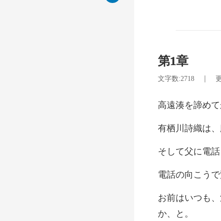
第1章
|
文字数:2718
更
諦めて