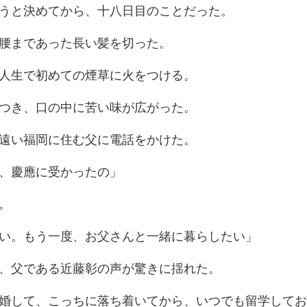
と決めてから、十
腰まであった長
人生で初めての
つき、口の中に
遠い福岡に住む
、慶應
もう一度、お父さん
父である近藤彰の