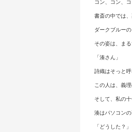
コン、
湊
っと呼
は、義
うし