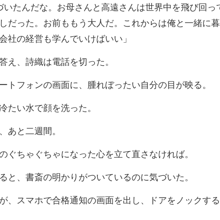
しだった。お前ももう大人だ。これからは俺
答え、詩織
ォンの画面に、腫れぼ
冷たい水で
、
ちゃぐちゃになった
、書斎の明かりがつ
ホで合格通知の画面を出