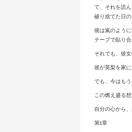
て、それを読ん
女
はもう
1