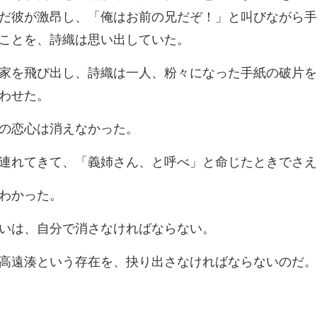
だ彼が激昂し、「俺はお前の兄だぞ！」と叫
人、粉々になった手紙の破片を 
の恋心は消
て、「義姉さん、と呼べ
わ
は、自分で消さな
という存在を、抉り出