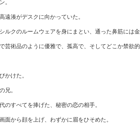
高遠湊がデスク
ームウェアを身にまとい、
ように優雅で、孤高で、そ
び
のすべてを捧げた
から顔を上げ、わず