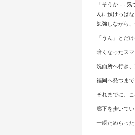
んに預けっぱな
け
、
つまで