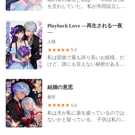
を交わしていた。 私が共同設立した
会社で、正体を隠して新人プログラ
マーとして働く。 その間に、CEOで
Playback Love ―再生される一夜
ある彼が私たちの帝国を築き上げ
―
る、と。 その約束は、彼が私の人生
をめちゃくちゃにした女に謝罪しろ
人狼
と命じた日に、終わりを告げた。 事
5.0
件が起きたのは、会社にとって最も
私は部族で最も誇り高いお姫様。だ
重要な投資家向けプレゼンの真っ最
けど、誰にも言えない秘密がある。
中だった。 康太はビデオ通話の向こ
私は姉のかつての伴侶を愛してしま
うから、彼の「特別なお客様」であ
い、彼とベッドを共にして無数の動
る樹里のために、私が公衆の面前で
画を撮った。 目の前でスマートフォ
恥をかくよう要求したのだ。 樹里に
結婚の意思
ンを構えるアルファを前に、私は居
熱いコーヒーをかけられて火傷を負
都市
心地悪く体を隠す。「ウォークリ
わされても、彼女が何のお咎めも受
ー、今日は撮影しなくてもいい？」
5.0
けなかった、まさにその後のことだ
彼は軽く笑うと、大きな手で私の腰
った。 彼は彼女を選んだ。 みんなの
私は夫が私に薬を盛っているのでは
を掴み、甘い声で囁いた。 「ベイビ
前で。 会社の理念よりも、社員の尊
ないかと疑っている。 子供は私の実
ー、この動画こそが俺たちの愛の証
厳よりも、そして婚約者である私よ
子ではなく、家の家政婦は私を監視
じゃないか」 そう言うと、彼は私を
りも、あの性悪な女を選んだのだ。
するためにいるのだ!これはまさに行