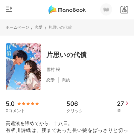
ホームページ
恋愛
片思いの代償
/
/
0
ホームページ
チャージ
ジャンル
片思いの代償
都市
閲覧履歴
雪村 桜
恋愛
|
恋愛
完結
ログアウトします
人狼
御曹司
検索
5.0
506
27
マフィア
0コメント
クリック
章
月ランキング
高遠湊を諦めてから、十八日。

有栖川詩織は、腰まであった長い髪をばっさりと切っ