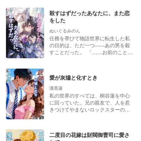
彼。 彼こそが、私の世界のすべてだ
母の形見のネックレスを弄ぶ少女か
った。 十八歳の誕生日。 私はありっ
殺すはずだったあなたに、また恋
らそれを取り返そうとした静は、逆
たけの勇気を振り絞って、彼に愛を
をした
上した夫から思い切り頬をビンタさ
告白した。 けれど、返ってきたの
れる。 さらに実の父さえも、夫の巧
は、見たこともないほどの彼の激昂
ぬいぐるみのん
妙な嘘を信じ込み、実の娘である静
だった。 彼は私の誕生日ケーキを床
任務を帯びて物語世界に転生した私
を会社から追い出そうとした。 四年
に叩きつけ、こう怒鳴りつけたの
の目的は、ただ一つ――あの男を殺
間の献身は、ただ資産と技術を奪う
だ。 「正気か？ 俺は君の後見人なん
すことだった。 「……お前のこと
ための踏み台に過ぎなかったのだ。
だぞ！」 そして、私が一年かけて描
が、好きだ。」 夜空を埋め尽くすよ
全ての屈辱と悲しみが、氷のように
いた告白の絵を、無慈悲にも引き裂
うに花火が咲き乱れ、私は膝をつい
冷たい理性に変わっていく。 「良い
いた。 そのわずか数日後、彼は婚約
て告白する彼を見下ろした。袖に隠
ショーだったわ、でも、本当のショ
愛が灰燼と化すとき
者の詩織（しおり）さんを家に連れ
した短刀が、思わず震え、引っ込
ーは、これからよ」 静は父に一億円
てきた。 「大人になるまで待ってい
む。 「俺と夫婦になってくれ。これ
漆黒蓮
を要求して自ら取締役の座を退く
る」と約束してくれた人も、「君は
から先、一生を共に歩もう。」
私の世界のすべては、桐谷蓮を中心
と、長年秘密裏に準備してきた天才
俺の一番星だ」と言ってくれた人
「……うん。」 脳内では警告音が何
に回っていた。兄の親友で、人を惹
研究者としての真の力を解放し、奴
も、もうどこにもいなかった。 十年
度も鳴り響いていた。それでも私
きつけてやまないロックスターの彼
らの会社を内部から完全に破壊する
間の絶望的で燃えるような恋心は、
は、迷いなく頷いた。 だが――現実
に。 十六歳の頃から、私は蓮に憧れ
復讐プロジェクトを起動させた。
私自身を焼き尽くすだけで終わっ
は、あまりにも残酷だった。 「三年
ていた。そして十八歳の時、彼の何
た。 私を守ってくれるはずだった人
経っても子ができぬとは、正室とし
気ない一言に、藁にもすがる思いで
は、誰よりも私を傷つける人になっ
二度目の花嫁は財閥御曹司に愛さ
ての責を果たしていない。そろそろ
しがみついた。「お前が二十二にな
てしまった。 手の中にある慶應大学