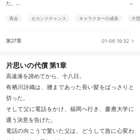
短編傑作
た。

そして父に電話をかけ、福岡へ行き、慶應大学に通う決
意を告げた。

再会
セカンドチャンス
キャラクターの成長
片
電話の向こうで驚いた父は、どうして急に心変わりした
んだと尋ねてきた。

第27章
01-06 19:32
お前はいつも、湊くんと一緒にいたいと言って、横浜を
離れようとしなかったじゃないか、と。

詩織は無理に笑ってみせた。

片思いの代償 第1章
胸が張り裂けるような、残酷な真実を打ち明ける。

湊が、結婚するのだと。

高遠湊を諦めてから、十八日。
だからもう、血の繋がらない妹である自分が、彼にまと
有栖川詩織は、腰まであった長い髪をばっさりと
わりついていてはいけないのだと。

切った。
その夜、詩織は湊に大学の合格通知を見せようとした。

そして父に電話をかけ、福岡へ行き、慶應大学に
けれど、彼の婚約者である白石英梨からの弾むような電
話がそれを遮った。

通う決意を告げた。
英梨に愛を囁く湊の優しい声が、詩織の心を締め付け
電話の向こうで驚いた父は、どうして急に心変わ
た。

かつて、その優しさは自分だけのものだったのに。
