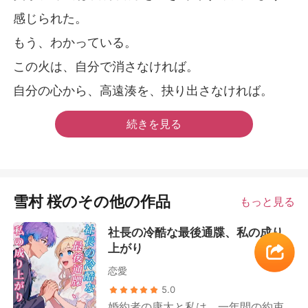
感じられた。
もう、わかっている。
この火は、自分で消さなければ。
自分の心から、高遠湊を、抉り出さなければ。
続きを見る
雪村 桜のその他の作品
もっと見る
社長の冷酷な最後通牒、私の成り
上がり
恋愛
5.0
婚約者の康太と私は、一年間の約束