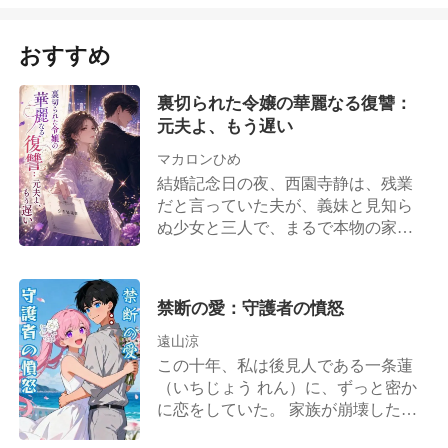
引っぱり、もう一度体を重ねた。 私
画面越しの彼の目は、私に服従を求
き詰まりだ。 窮地に追い込まれて戦
が我に返ったとき、彼はもういなか
めていた。 「樹里さんに謝れ。今す
うしか、己を救う道はない!
おすすめ
った。 息を整えていると、彼が一番
ぐ」 私は一歩前に進み、火傷を負っ
大切にしている腕時計を忘れていっ
た手をカメラに見せつけ、私自身の
たことに気づいた。 慌てて腕時計を
「電話」をかけた。 「お父様」 私の
裏切られた令嬢の華麗なる復讐：
届けに戻ろうとした、その時。個室
声は、危険なほど静かだった。 「パ
元夫よ、もう遅い
の中から聞こえてきたのは、私とウ
ートナーシップを解消する時が来た
マカロンひめ
ォークリーが愛を交わす声だった。
ようです」
結婚記念日の夜、西園寺静は、残業
だと言っていた夫が、義妹と見知ら
ぬ少女と三人で、まるで本物の家族
のように笑い合っているのを目撃し
た。 ショックのあまり街を彷徨い交
通事故に遭った彼女は、目を覚まし
禁断の愛：守護者の憤怒
た病室で、夫が友人に放った恐ろし
い本音を聞いてしまう。 「あいつの
遠山涼
気取った顔を見てるだけで反吐が出
この十年、私は後見人である一条蓮
る。西園寺の核心技術を手に入れた
（いちじょう れん）に、ずっと密か
ら、あんな女、さっさと捨ててや
に恋をしていた。 家族が崩壊した
る」 退院して家に戻ると、そこはす
後、私を引き取り、育ててくれた
でに義妹たちに乗っ取られていた。