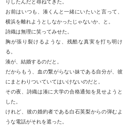
りしたんだと尋ねてきた。
彼が自分を守ってくれたこと、日記やラブレターに想い
お前はいつも、湊くんと一緒にいたいと言って、
のすべてをぶつけたこと、そして、それを読んだ彼が激
昂し、「俺はお前の兄だぞ！」と叫びながら手紙をビリ
横浜を離れようとしなかったじゃないか、と。
ビリに破り捨てた日のことを、詩織は思い出していた。

詩織は無理に笑ってみせた。
彼は嵐のように家を飛び出し、詩織は一人、粉々になっ
胸が張り裂けるような、残酷な真実を打ち明け
た手紙の破片を painstakingにテープで貼り合わせた。

る。
それでも、彼女の恋心は消えなかった。

彼が英梨を家に連れてきて、「義姉さん、と呼べ」と命
湊が、結婚するのだと。
じたときでさえ。

だからもう、血の繋がらない妹である自分が、彼
でも、今はもうわかった。

にまとわりついていてはいけないのだと。
この燃え盛る想いは、自分で消さなければならない。

その夜、詩織は湊に大学の合格通知を見せようと
自分の心から、高遠湊という存在を、抉り出さなければ
ならないのだ。
した。
けれど、彼の婚約者である白石英梨からの弾むよ
うな電話がそれを遮った。