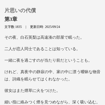
片思いの代償
第3章
文字数:1835
|
更新日時: 2025/09/24
0
英梨は高遠湊
チャージ
士であること
すのが当たり前
閲覧履歴
家の中に漂う曖昧な物音
ログアウトします
は、
検索
た煙草に
煙を見つめながら