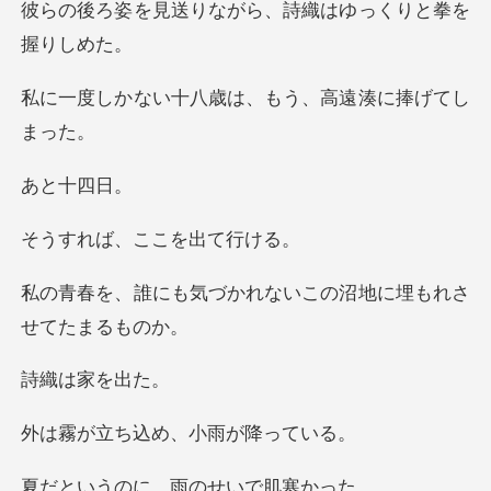
ながら、詩織はゆっく
八歳は、もう、高遠
十四
、ここを出
かれないこの沼地に埋も
は家
込め、小雨が
に、雨のせい