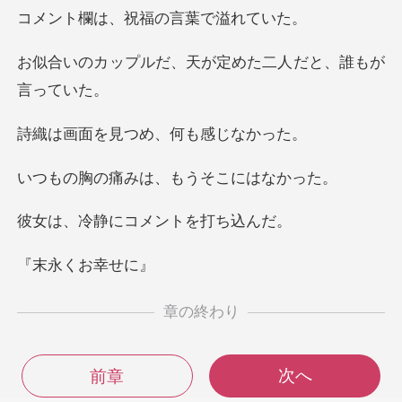
、祝福の言葉
、天が定めた二人だと
見つめ、何も
みは、もうそこ
にコメントを
くお幸
章の終わり
次へ
前章