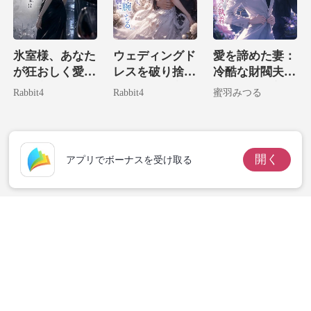
氷室様、あなた
ウェディングド
愛を諦めた妻：
が狂おしく愛し
レスを破り捨
冷酷な財閥夫の
たお宝は生まれ
て、私は大富豪
遅すぎる執着
Rabbit4
Rabbit4
蜜羽みつる
変わった。
の腕に堕ちる。
開く
アプリでボーナスを受け取る