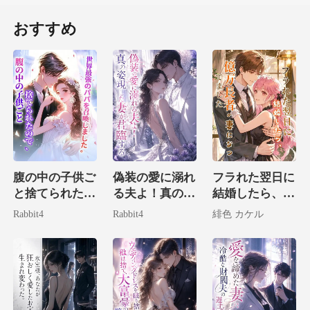
おすすめ
腹の中の子供ご
偽装の愛に溺れ
フラれた翌日に
と捨てられたの
る夫よ！真の姿
結婚したら、億
で、世界最強の
現した妻が君臨
万長者の妻にな
Rabbit4
Rabbit4
緋色 カケル
パパを召喚しま
する
ってました
した。