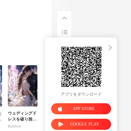
、まるで
アプリをダウンロード
APP STORE
た
ウェディングド
性
レスを破り捨
GOOGLE PLAY
が
て、私は大富豪
ader
Rabbit4
獲
の腕に堕ちる。