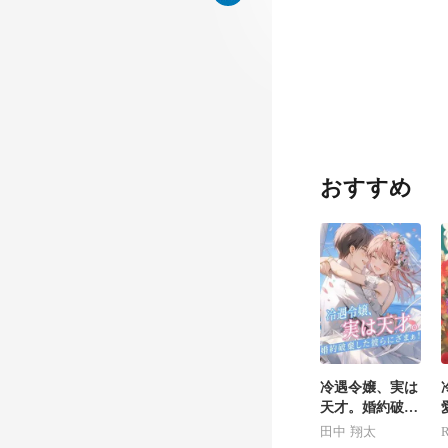
時だ
おすすめ
！ 
冷遇令嬢、実は
天才。婚約破棄
した彼らにざま
田中 翔太
R
ぁ！