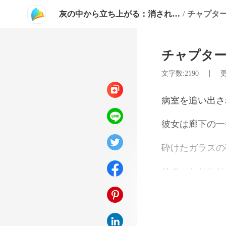
灰の中から立ち上がる：消された天才令嬢の帰還
/
チャプター
チャプター
|
文字数:2190
更
食い
クソバ