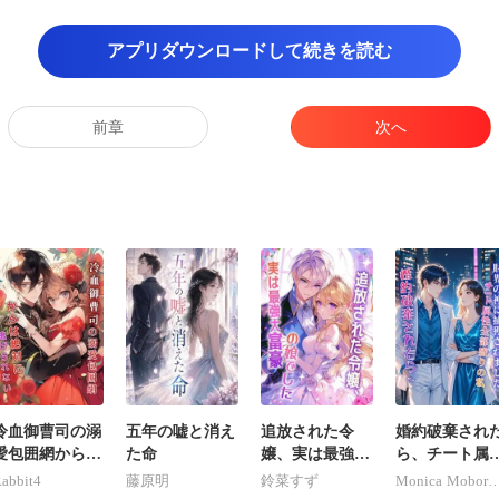
アプリダウンロードして続きを読む
を立てて、エレベー
前章
次へ
さな保温ポットを手に持
子が、理歌子の姿を見つけると
、心からの安堵と喜
前で、深々と九
ようや
冷血御曹司の溺
五年の嘘と消え
追放された令
婚約破棄され
愛包囲網からは
た命
嬢、実は最強大
ら、チート属
絶対に逃げられ
富豪の娘でした
全部盛りの私
abbit4
藤原明
鈴菜すず
Monica Mobore
ない。
財界の神に捕