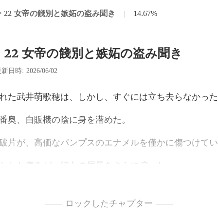
 22 女帝の餞別と嫉妬の盗み聞き
|
14.67%
 22 女帝の餞別と嫉妬の盗み聞き
新日時: 2026/06/02
萌歌穂は、しかし、すぐ
番奥、自販機の
高価なパンプスのエナメ
た痛みが、彼女の屈
—— ロックしたチャプター ——