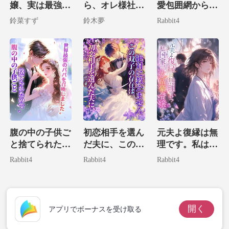
嬢、実は最強大
ら、オレ様社長
愛包囲網からは
富豪の娘でした
の子供を拾って
絶対に逃げられ
男に、入れ知恵
鈴菜すず
鈴木夢
Rabbit4
しまいました！
ない。
その名前を
の理性を焼
腹の中の子供ご
初恋相手を選ん
元夫よ復縁は無
と捨てられたの
だ夫に、この双
理です。私は国
で、世界最強の
子の存在は絶対
家一の大富豪令
Rabbit4
Rabbit4
Rabbit4
パパを召喚しま
に教えません
嬢だ！
した。
開く
アプリでボーナスを受け取る