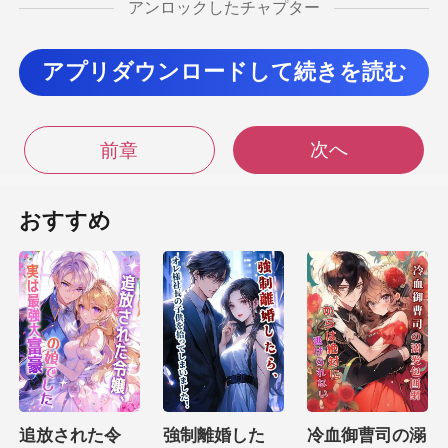
アンロックしたチャプター
感に、健の指先
アプリダウンロードして続きを読む
隠すために、最も
次へ
前章
な。そうやって拒絶する
おすすめ
、みるみる涙
してそれをこぼ
りで震
だけです。ですが、
もう結構。あ
追放された令
強制離婚した
冷血御曹司の溺