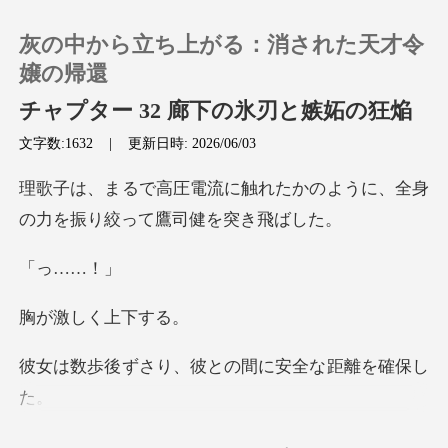
灰の中から立ち上がる：消された天才令
嬢の帰還
チャプター 32 廊下の氷刃と嫉妬の狂焔
文字数:1632
|
更新日時: 2026/06/03
0
れたかのように、全身
チャージ
の力を振
閲覧履歴
……
しく上
ログアウトします
り、彼との間に安
検索
、彼女の体の柔