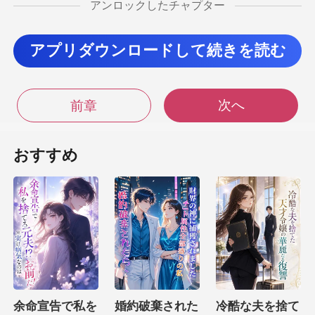
アンロックしたチャプター
これ以上関わりを
アプリダウンロードして続きを読む
物を返して、全てを
次へ
前章
へと向かうため、エレベ
おすすめ
を曲が
を立ててエレベー
のは、武井萌
余命宣告で私を
婚約破棄された
冷酷な夫を捨て
顔には花火の主役を務