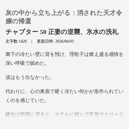
灰の中から立ち上がる：消された天才令
嬢の帰還
チャプター 50 正妻の逆襲、氷水の洗礼
文字数:1420
|
更新日時: 2026/06/03
0
け、理歌子は燃え盛る感
チャージ
閲覧履歴
う出な
く冷たい何かが形作られ
ログアウトします
検索
で至急でクリーニ
ングを済ませてお