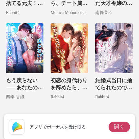
捨てる元夫！？
ら、チート属性
た天才令嬢の華
め上げた
実は病気なのは
全部盛りの私が
麗なる復讐
Rabbit4
Monica Moboreader
南條菜々
お前だ！
財界の神に捕獲
が狭い廊下
されました。
一瞬で
歌
もう戻らない
初恋の身代わり
結婚式当日に捨
――あなたの妻
を辞めたら、私
てられたので、
には
にすがりつく狂
そいつの宿敵に
四季 香織
Rabbit4
Rabbit4
犬に変貌。
嫁いでやりまし
た！
開く
アプリでボーナスを受け取る