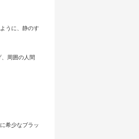
よう
げ、周囲の人
に希少な