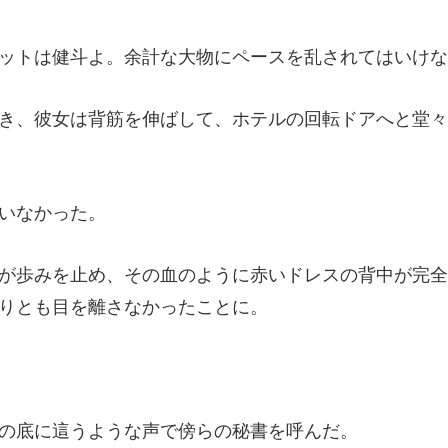
斗よ。余計な大物にペー
筋を伸ばして、ホテルの回転
い
に赤いドレスの背中が完全
に這うような声で傍