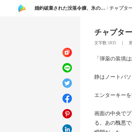
婚約破棄された没落令嬢、氷の帝王たる冷酷総帥に甘く溺愛される
/
チャプター 3
チャプター 3
|
文字数:1835
更
装填は
る。あの醜悪で