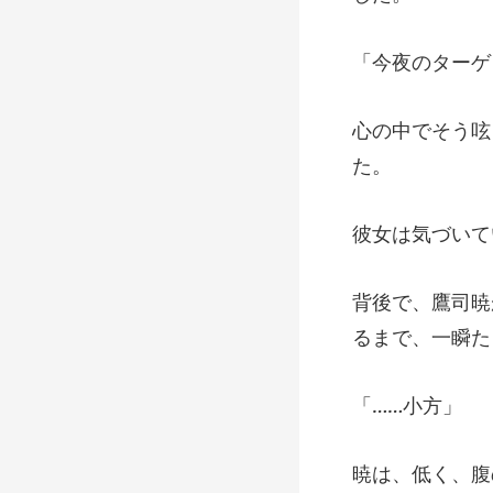
づいて
る
…小