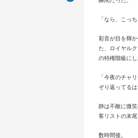
た、ロイヤルク
ぞ
客リストの末尾
時