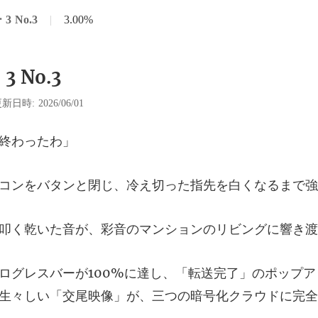
 No.3
|
3.00%
 No.3
新日時: 2026/06/01
終
と閉じ、冷え切った指先を白
た音が、彩音のマンショ
のポップア
生々しい「交尾映像」