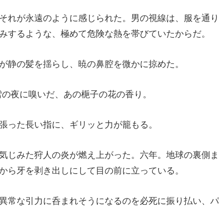
の視線は、服を通り
の髪を揺らし、暁の
夜に嗅いだ、あの
った長い指に、ギ
。六年。地球の裏側ま
まれそうになるのを必死に振り