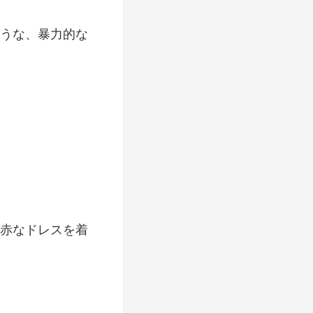
うな、暴
赤な