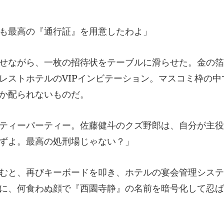
最高の『通行証』
箔
レストホテルのVIPインビテーショ
のクズ野郎は、自分が主役
の宴会管理システ
に、