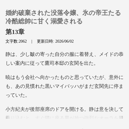
婚約破棄された没落令嬢、氷の帝王たる
冷酷総帥に甘く溺愛される
第13章
文字数:2062
|
更新日時: 2026/06/02
0
に着替え、メイドの恭
チャージ
しい案内
閲覧履歴
いたが、意外に
も、あの見慣れた黒い
ログアウトします
静は意を決して
検索
乗り込むと、すぐ隣に