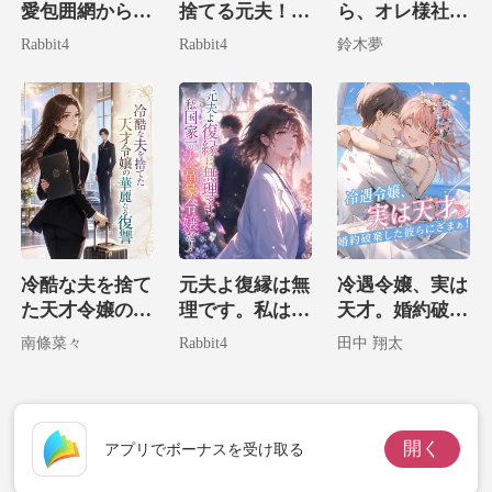
愛包囲網からは
捨てる元夫！？
ら、オレ様社長
絶対に逃げられ
実は病気なのは
の子供を拾って
Rabbit4
Rabbit4
鈴木夢
ない。
お前だ！
しまいました！
冷酷な夫を捨て
元夫よ復縁は無
冷遇令嬢、実は
た天才令嬢の華
理です。私は国
天才。婚約破棄
麗なる復讐
家一の大富豪令
した彼らにざま
南條菜々
Rabbit4
田中 翔太
嬢だ！
ぁ！
開く
アプリでボーナスを受け取る