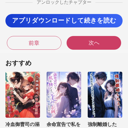
アンロックしたチャプター
まるような沈黙
アプリダウンロードして続きを読む
に包まれる。静は不安
次へ
前章
を破ろうと試みる。
彼女は念珠を
おすすめ
高価なものです、いた
かった。冷たく彼女の手を
えたものを、
冷血御曹司の溺
余命宣告で私を
強制離婚した