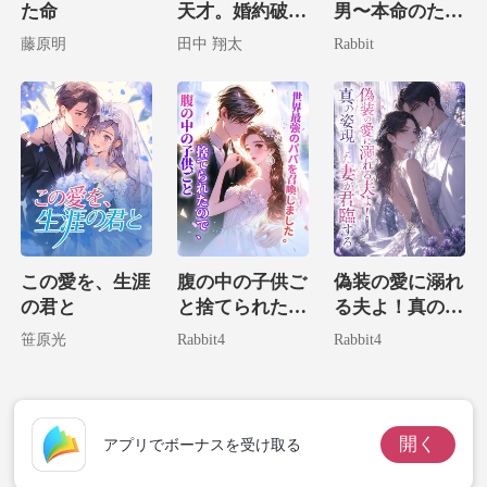
た命
天才。婚約破棄
男〜本命のため
した彼らにざま
の生贄結婚〜
フォンを取り出し、
藤原明
田中 翔太
Rabbit
ぁ！
驚くべき速さ
この愛を、生涯
腹の中の子供ご
偽装の愛に溺れ
の君と
と捨てられたの
る夫よ！真の姿
で、世界最強の
現した妻が君臨
笹原光
Rabbit4
Rabbit4
パパを召喚しま
する
した。
開く
アプリでボーナスを受け取る