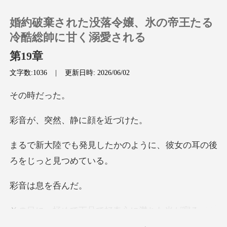
婚約破棄された没落令嬢、氷の帝王たる
冷酷総帥に甘く溺愛される
第19章
文字数:1036
|
更新日時: 2026/06/02
0
時だ
チャージ
然、静に顔
閲覧履歴
かのように、彼女の耳の後
ログアウトします
息を呑
検索
て下品で好奇心