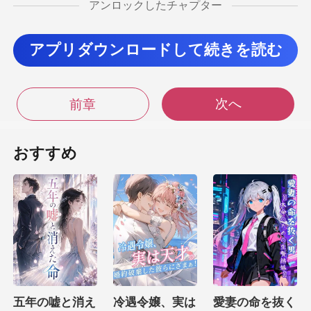
アンロックしたチャプター
地の悪い笑み
し、静の長い髪
アプリダウンロードして続きを読む
の皮膚の一
次へ
前章
、極めて面
の旦那様は、『不
おすすめ
能』どころか、
に、静は全身が粟
ばし、自分の耳
を見てい
五年の嘘と消え
冷遇令嬢、実は
愛妻の命を抜く
ふ