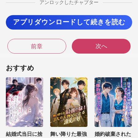
アンロックしたチャプター
下の隈ひどいわよ。そ
れになん
アプリダウンロードして続きを読む
紅茶を吹き出し
次へ
前章
鹿なことを言
けない
おすすめ
の指が正確に静の首筋を指し示す。家政婦の和
子に誤解さ
こ
結婚式当日に捨
舞い降りた最強
婚約破棄された