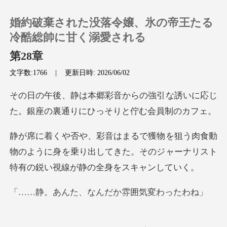
婚約破棄された没落令嬢、氷の帝王たる
冷酷総帥に甘く溺愛される
第28章
文字数:1766
|
更新日時: 2026/06/02
0
強引な誘いに応じ
チャージ
た。銀座の裏通り
閲覧履歴
動
物のように身を乗り出してきた。そのジャーナリ
ログアウトします
た、なんだか雰
検索
を当て、探る