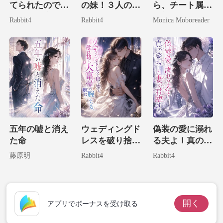
てられたので、
の妹！３人の大
ら、チート属性
そいつの宿敵に
物兄による溺愛
全部盛りの私が
Rabbit4
Rabbit4
Monica Moboreader
嫁いでやりまし
計画
財界の神に捕獲
た！
されました。
五年の嘘と消え
ウェディングド
偽装の愛に溺れ
た命
レスを破り捨
る夫よ！真の姿
て、私は大富豪
現した妻が君臨
藤原明
Rabbit4
Rabbit4
の腕に堕ちる。
する
開く
アプリでボーナスを受け取る